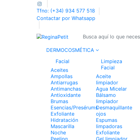
Tfno: (+34) 934 577 518
Contactar por Whatsapp
DERMOCOSMÉTICA
Facial
Limpieza
Facial
Aceites
Ampollas
Aceite
Antiarrugas
limpiador
Antimanchas
Agua Micelar
Antioxidante
Bálsamo
Brumas
limpiador
Esencias/Presérums
Desmaquillante
Exfoliante
ojos
Hidratación
Espumas
Mascarilla
limpadoras
Noche
Exfoliante
Peeling
Gel limpiador