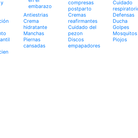
 y
compresas
Cuidado
embarazo
postparto
respiratori
Antiestrias
Cremas
Defensas
ción
Crema
reafirmantes
Ducha
hidratante
Cuidado del
Golpes
nto
Manchas
pezon
Mosquitos
antil
Piernas
Discos
Piojos
cansadas
empapadores
cien