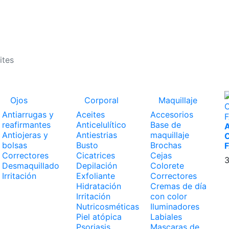
GASTOS DE ENVÍO 2,95€ | GRATIS A PARTIR DE 39€
Ojos
Corporal
Maquillaje
Antiarrugas y
Aceites
Accesorios
reafirmantes
Anticelulítico
Base de
Antiojeras y
Antiestrias
maquillaje
bolsas
Busto
Brochas
Correctores
Cicatrices
Cejas
3
Desmaquillado
Depilación
Colorete
Irritación
Exfoliante
Correctores
Hidratación
Cremas de día
Irritación
con color
Nutricosméticas
Iluminadores
Piel atópica
Labiales
Psoriasis
Mascaras de