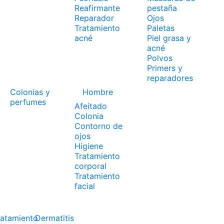
Reafirmante
pestaña
Reparador
Ojos
Tratamiento
Paletas
acné
Piel grasa y
acné
Polvos
Primers y
reparadores
Colonias y
Hombre
perfumes
Afeitado
Colonia
Contorno de
ojos
Higiene
Tratamiento
corporal
Tratamiento
facial
ratamiento
Dermatitis