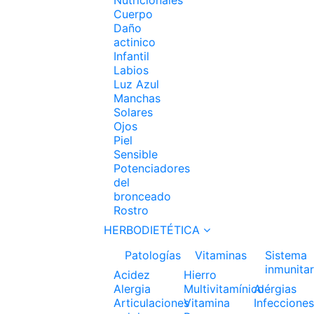
Cuerpo
Daño
actinico
Infantil
Labios
Luz Azul
Manchas
Solares
Ojos
Piel
Sensible
Potenciadores
del
bronceado
Rostro
HERBODIETÉTICA
Patologías
Vitaminas
Sistema
inmunitar
Acidez
Hierro
Alergia
Multivitamínico
Alérgias
Articulaciones
Vitamina
Infecciones