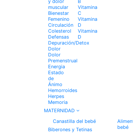
y dolor
B
muscular
Vitamina
Bienestar
C
Femenino
Vitamina
Circulación
D
Colesterol
Vitamina
Defensas
D
Depuración/Detox
Dolor
Dolor
Premenstrual
Energia
Estado
de
Ánimo
Hemorroides
Herpes
Memoria
MATERNIDAD
Canastilla del bebé
Alimen
bebé
Biberones y Tetinas