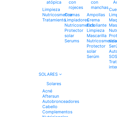
atópica
con
con
A
rojeces
manchas
Limpieza
Cue
Nutricosmetica
Cremas
Ampollas
Lim
Tratamiento
Limpiadores
Crema
Maqu
Nutricosmetica
Exfoliante
Masc
Protector
Limpieza
Nut
solar
Mascarilla
Pro
Serums
Nutricosmetica
sola
Protector
Ser
solar
Aut
Serúm
SO
Tra
inte
SOLARES
Solares
Acné
Aftersun
Autobronceadores
Cabello
Complementos
Nutricionales