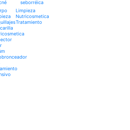
cné
seborréica
rpo
Limpieza
pieza
Nutricosmetica
illajes
Tratamiento
arilla
ricosmetica
tector
r
úm
obronceador
S
tamiento
nsivo