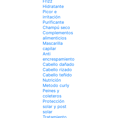
Frizz
Hidratante
Picor e
irritación
Purificante
Champú seco
Complementos
alimenticios
Mascarilla
capilar
Anti
encrespamiento
Cabello dañado
Cabello rizado
Cabello teñido
Nutrición
Metodo curly
Peines y
coleteros
Protección
solar y post
solar
Tratamiento