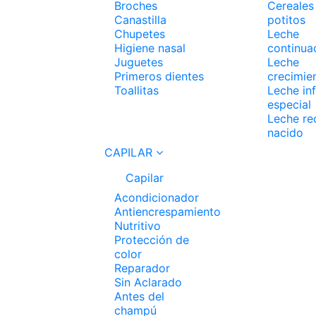
Broches
Cereales
Canastilla
potitos
Chupetes
Leche
Higiene nasal
continua
Juguetes
Leche
Primeros dientes
crecimie
Toallitas
Leche inf
especial
Leche re
nacido
CAPILAR
Capilar
Acondicionador
Antiencrespamiento
Nutritivo
Protección de
color
Reparador
Sin Aclarado
Antes del
champú