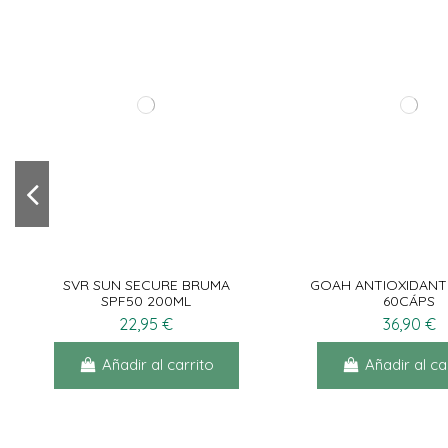
SVR SUN SECURE BRUMA
GOAH ANTIOXIDAN
SPF50 200ML
60CÁPS
22,95 €
36,90 €
Añadir al carrito
Añadir al ca