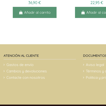
36,90 €
22,95 €
Añadir al carrito
Añadir al ca
ATENCIÓN AL CLIENTE
DOCUMENTOS
Gastos de envío
Aviso legal
Cambios y devoluciones
Términos y 
Contacte con nosotros
Politica y p