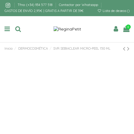
Tfno: (+34) 934 577 518
Contactar por Whatsapp
GASTOS DE ENVÍO 2,95€ | GRATIS A PARTIR DE 39€
Lista de deseos (
)
0
Inicio
DERMOCOSMÉTICA
SVR SEBIACLEAR MICRO-PEEL 150 ML