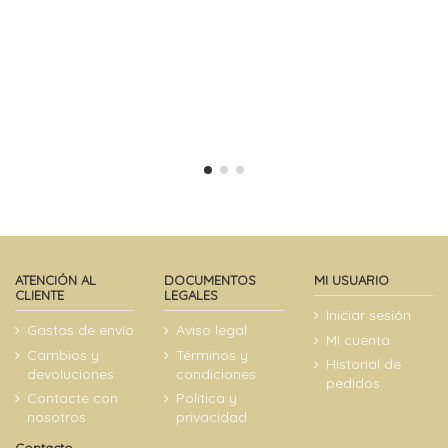
ATENCIÓN AL
DOCUMENTOS
MI USUARIO
CLIENTE
LEGALES
Iniciar sesión
Gastos de envío
Aviso legal
Mi cuenta
Cambios y
Términos y
Historial de
devoluciones
condiciones
pedidos
Contacte con
Politica y
nosotros
privacidad