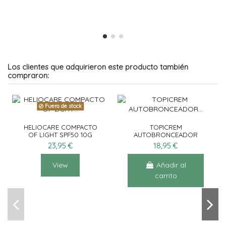
Los clientes que adquirieron este producto también
compraron:
Fuera de stock
HELIOCARE COMPACTO
TOPICREM
OF LIGHT SPF50 10G
AUTOBRONCEADOR
CORPORAL 200ML +
23,95 €
18,95 €
EXFOLIANTE SUAVE
200ML
View
Añadir al
carrito