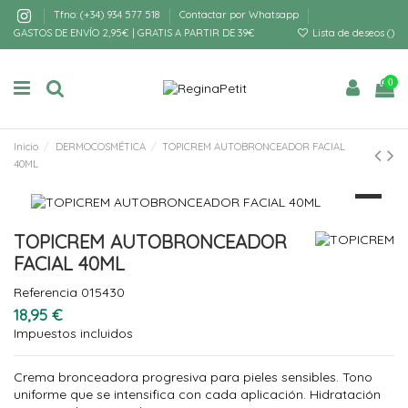
Tfno: (+34) 934 577 518
Contactar por Whatsapp
GASTOS DE ENVÍO 2,95€ | GRATIS A PARTIR DE 39€
Lista de deseos (
)
0
Inicio
DERMOCOSMÉTICA
TOPICREM AUTOBRONCEADOR FACIAL
40ML
TOPICREM AUTOBRONCEADOR
FACIAL 40ML
Referencia
015430
18,95 €
Impuestos incluidos
Crema bronceadora progresiva para pieles sensibles. Tono
uniforme que se intensifica con cada aplicación. Hidratación