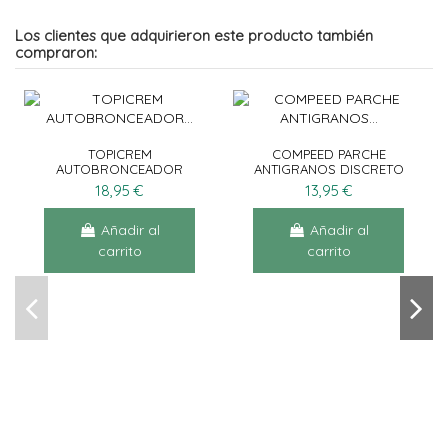
Los clientes que adquirieron este producto también
compraron:
TOPICREM
COMPEED PARCHE
AUTOBRONCEADOR
ANTIGRANOS DISCRETO
CORPORAL 200ML +
15UN
18,95 €
13,95 €
EXFOLIANTE SUAVE
200ML
Añadir al
Añadir al
carrito
carrito