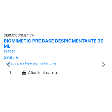
DERMOCOSMÉTICA
D
BIOMIMETIC PRE BASE DESPIGMENTANTE 30
A
ML
0
184940
1
59,95 €
Ac
im
Indicada para Hiperpigmentaciones.
Añadir al carrito