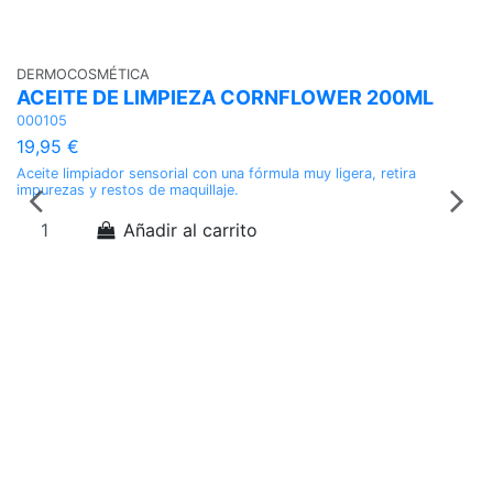
DERMOCOSMÉTICA
HI
ACEITE DE LIMPIEZA CORNFLOWER 200ML
N
000105
0
19,95 €
9
Aceite limpiador sensorial con una fórmula muy ligera, retira
Nu
impurezas y restos de maquillaje.
de
Añadir al carrito