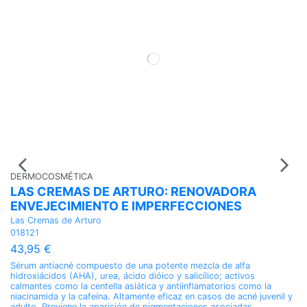
DERMOCOSMÉTICA
D
LAS CREMAS DE ARTURO: RENOVADORA
L
ENVEJECIMIENTO E IMPERFECCIONES
O
Las Cremas de Arturo
La
018121
0
43,95 €
4
Sérum antiacné compuesto de una potente mezcla de alfa
Bá
hidroxiácidos (AHA), urea, ácido dióico y salicílico; activos
pr
calmantes como la centella asiática y antiinflamatorios como la
va
niacinamida y la cafeína. Altamente eficaz en casos de acné juvenil y
bo
adulto. Previene la aparición de pigmentaciones asociadas.
la