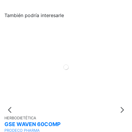
También podría interesarle
HERBODIETÉTICA
H
GSE WAVEN 60COMP
G
1
PRODECO PHARMA