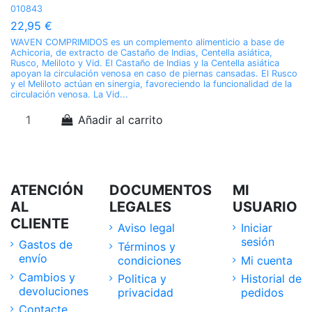
010843
P
00
22,95 €
1
WAVEN COMPRIMIDOS es un complemento alimenticio a base de
Achicoria, de extracto de Castaño de Indias, Centella asiática,
Cr
Rusco, Meliloto y Vid. El Castaño de Indias y la Centella asiática
pa
apoyan la circulación venosa en caso de piernas cansadas. El Rusco
la
y el Meliloto actúan en sinergia, favoreciendo la funcionalidad de la
circulación venosa. La Vid...
Añadir al carrito
ATENCIÓN
DOCUMENTOS
MI
AL
LEGALES
USUARIO
CLIENTE
Aviso legal
Iniciar
sesión
Gastos de
Términos y
envío
condiciones
Mi cuenta
Cambios y
Politica y
Historial de
devoluciones
privacidad
pedidos
Contacte