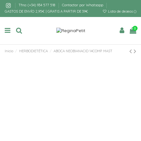
Tfno: (+34) 934 577 518
Contactar por Whatsapp
GASTOS DE ENVÍO 2,95€ | GRATIS A PARTIR DE 39€
Lista de deseos (
)
0
Inicio
HERBODIETÉTICA
ABOCA NEOBIANACID 14COMP. MAST