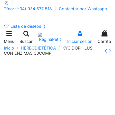
Tfno: (+34) 934 577 518
Contactar por Whatsapp
GASTOS DE ENVÍO 2,95€ | GRATIS A PARTIR DE 39€
Lista de deseos (
)
0
Menu
Buscar
Iniciar sesión
Carrito
Inicio
HERBODIETÉTICA
KYO·DOPHILUS
CON ENZIMAS 30COMP