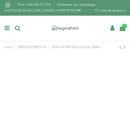
Tfno: (+34) 934 577 518
Contactar por Whatsapp
GASTOS DE ENVÍO 2,95€ | GRATIS A PARTIR DE 39€
Lista de deseos (
)
0
Inicio
DERMOCOSMÉTICA
ISDIN AFTER SUN LOCION 200ML