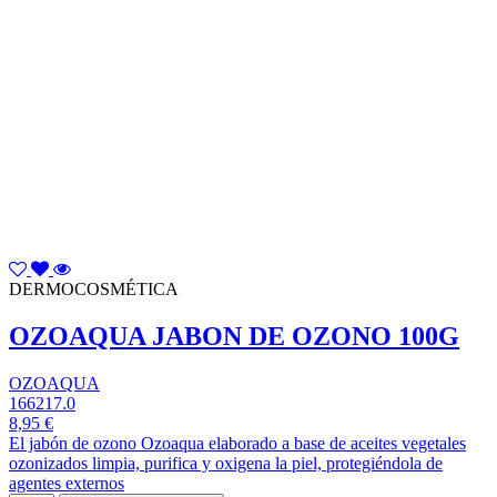
DERMOCOSMÉTICA
OZOAQUA JABON DE OZONO 100G
OZOAQUA
166217.0
8,95 €
El jabón de ozono Ozoaqua elaborado a base de aceites vegetales
ozonizados limpia, purifica y oxigena la piel, protegiéndola de
agentes externos