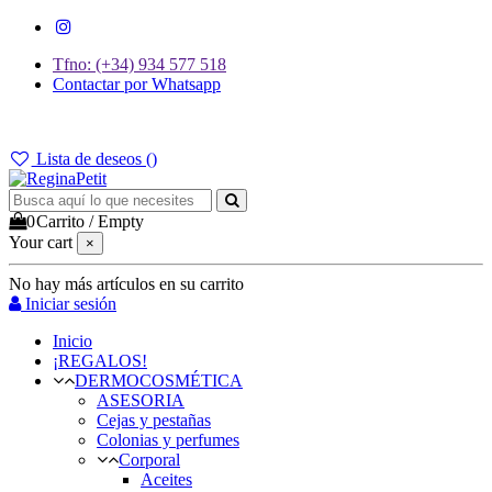
Tfno: (+34) 934 577 518
Contactar por Whatsapp
GASTOS DE ENVÍO 2,95€ | GRATIS A PARTIR DE 39€
Lista de deseos (
)
0
Carrito
/
Empty
Your cart
×
No hay más artículos en su carrito
Iniciar sesión
Inicio
¡REGALOS!
DERMOCOSMÉTICA
ASESORIA
Cejas y pestañas
Colonias y perfumes
Corporal
Aceites