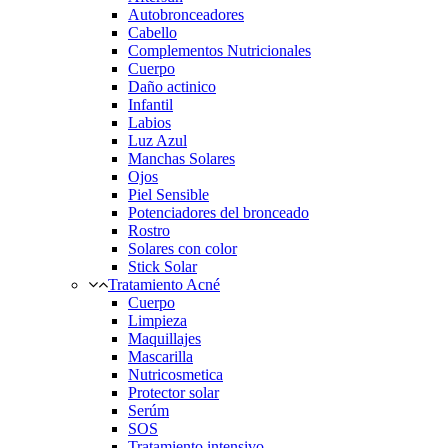
Autobronceadores
Cabello
Complementos Nutricionales
Cuerpo
Daño actinico
Infantil
Labios
Luz Azul
Manchas Solares
Ojos
Piel Sensible
Potenciadores del bronceado
Rostro
Solares con color
Stick Solar
Tratamiento Acné
Cuerpo
Limpieza
Maquillajes
Mascarilla
Nutricosmetica
Protector solar
Serúm
SOS
Tratamiento intensivo