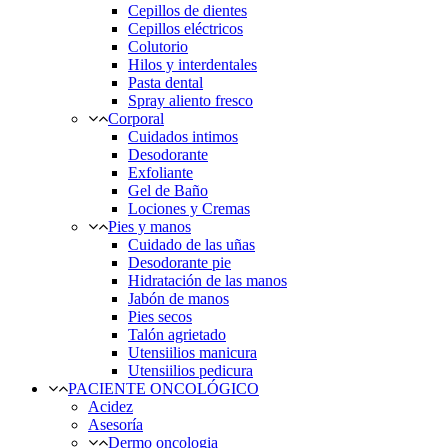
Cepillos de dientes
Cepillos eléctricos
Colutorio
Hilos y interdentales
Pasta dental
Spray aliento fresco
Corporal
Cuidados intimos
Desodorante
Exfoliante
Gel de Baño
Lociones y Cremas
Pies y manos
Cuidado de las uñas
Desodorante pie
Hidratación de las manos
Jabón de manos
Pies secos
Talón agrietado
Utensiilios manicura
Utensiilios pedicura
PACIENTE ONCOLÓGICO
Acidez
Asesoría
Dermo oncologia