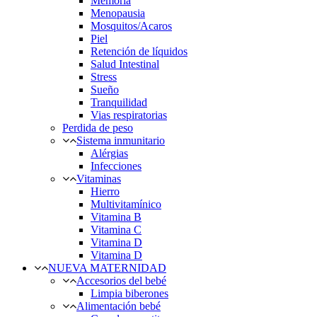
Memoria
Menopausia
Mosquitos/Acaros
Piel
Retención de líquidos
Salud Intestinal
Stress
Sueño
Tranquilidad
Vias respiratorias
Perdida de peso
Sistema inmunitario
Alérgias
Infecciones
Vitaminas
Hierro
Multivitamínico
Vitamina B
Vitamina C
Vitamina D
Vitamina D
NUEVA MATERNIDAD
Accesorios del bebé
Limpia biberones
Alimentación bebé