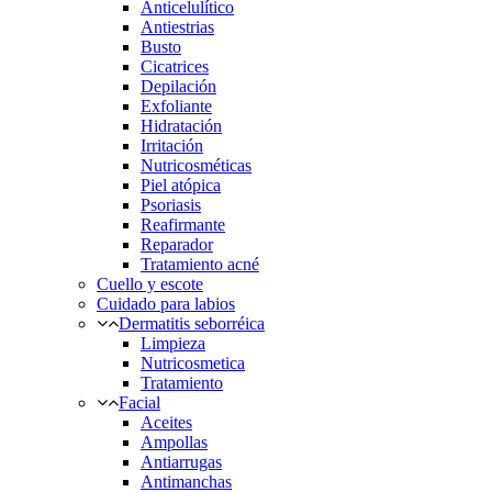
Anticelulítico
Antiestrias
Busto
Cicatrices
Depilación
Exfoliante
Hidratación
Irritación
Nutricosméticas
Piel atópica
Psoriasis
Reafirmante
Reparador
Tratamiento acné
Cuello y escote
Cuidado para labios
Dermatitis seborréica
Limpieza
Nutricosmetica
Tratamiento
Facial
Aceites
Ampollas
Antiarrugas
Antimanchas