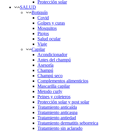
Protección solar
SALUD
Botiquín
Covid
Golpes y curas
Mosquitos
Piojos
Salud ocular
Viaje
Capilar
Acondicionador
Antes del champú
Asesoría
Champú
Champú seco
Complementos alimenticios
Mascarilla capilar
Metodo curly
Peines y coleteros
Protección solar y post solar
Tratamiento anticaída
Tratamiento anticaspa
Tratamiento antiedad
Tratamiento dermatitis seborreica
Tratamiento sin aclarado