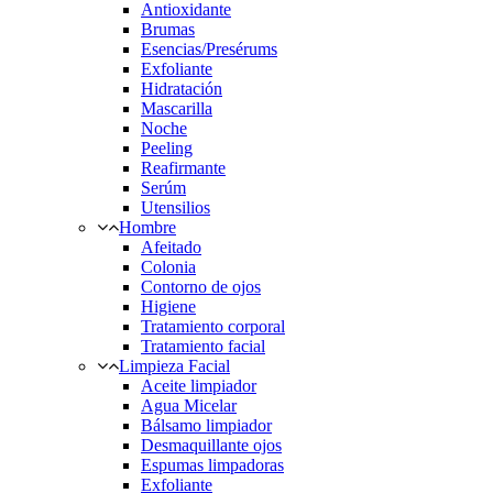
Antioxidante
Brumas
Esencias/Presérums
Exfoliante
Hidratación
Mascarilla
Noche
Peeling
Reafirmante
Serúm
Utensilios
Hombre
Afeitado
Colonia
Contorno de ojos
Higiene
Tratamiento corporal
Tratamiento facial
Limpieza Facial
Aceite limpiador
Agua Micelar
Bálsamo limpiador
Desmaquillante ojos
Espumas limpadoras
Exfoliante