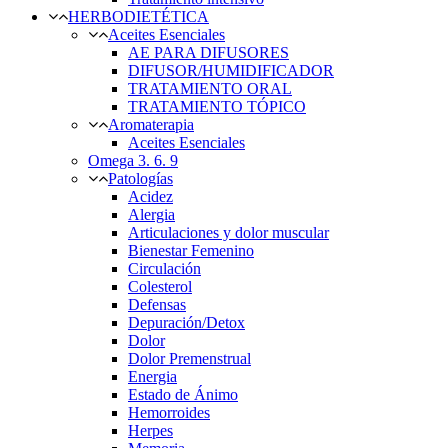
HERBODIETÉTICA
Aceites Esenciales
AE PARA DIFUSORES
DIFUSOR/HUMIDIFICADOR
TRATAMIENTO ORAL
TRATAMIENTO TÓPICO
Aromaterapia
Aceites Esenciales
Omega 3. 6. 9
Patologías
Acidez
Alergia
Articulaciones y dolor muscular
Bienestar Femenino
Circulación
Colesterol
Defensas
Depuración/Detox
Dolor
Dolor Premenstrual
Energia
Estado de Ánimo
Hemorroides
Herpes