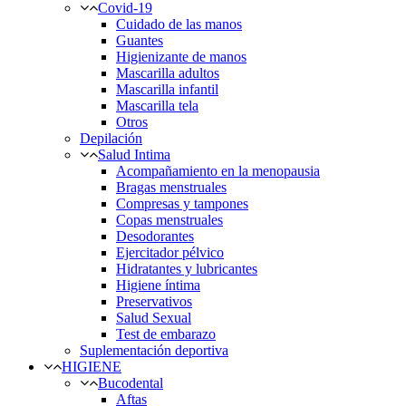
Covid-19
Cuidado de las manos
Guantes
Higienizante de manos
Mascarilla adultos
Mascarilla infantil
Mascarilla tela
Otros
Depilación
Salud Intima
Acompañamiento en la menopausia
Bragas menstruales
Compresas y tampones
Copas menstruales
Desodorantes
Ejercitador pélvico
Hidratantes y lubricantes
Higiene íntima
Preservativos
Salud Sexual
Test de embarazo
Suplementación deportiva
HIGIENE
Bucodental
Aftas