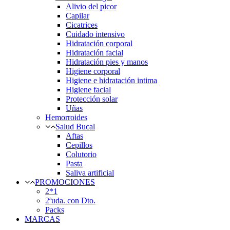
Alivio del picor
Capilar
Cicatrices
Cuidado intensivo
Hidratación corporal
Hidratación facial
Hidratación pies y manos
Higiene corporal
Higiene e hidratación intima
Higiene facial
Protección solar
Uñas
Hemorroides
Salud Bucal
Aftas
Cepillos
Colutorio
Pasta
Saliva artificial
PROMOCIONES
2*1
2ªuda. con Dto.
Packs
MARCAS