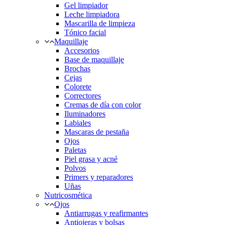
Gel limpiador
Leche limpiadora
Mascarilla de limpieza
Tónico facial
Maquillaje
Accesorios
Base de maquillaje
Brochas
Cejas
Colorete
Correctores
Cremas de día con color
Iluminadores
Labiales
Mascaras de pestaña
Ojos
Paletas
Piel grasa y acné
Polvos
Primers y reparadores
Uñas
Nutricosmética
Ojos
Antiarrugas y reafirmantes
Antiojeras y bolsas