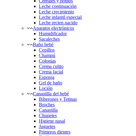
Cereales y potitos
Leche continuación
Leche crecimiento
Leche infantil especial
Leche recien nacido
Aparatos electrónicos
Humidificador
Sacaleches
Baño bebé
Cepillos
Champú
Colonias
Crema culito
Crema facial
Esponja
Gel de baño
Loción
Canastilla del bebé
Biberones y Tetinas
Broches
Canastilla
Chupetes
Higiene nasal
Juguetes
Primeros dientes