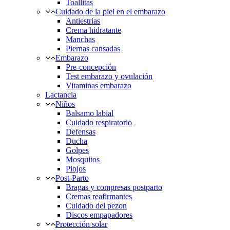
Toallitas
Cuidado de la piel en el embarazo
Antiestrias
Crema hidratante
Manchas
Piernas cansadas
Embarazo
Pre-concepción
Test embarazo y ovulación
Vitaminas embarazo
Lactancia
Niños
Balsamo labial
Cuidado respiratorio
Defensas
Ducha
Golpes
Mosquitos
Piojos
Post-Parto
Bragas y compresas postparto
Cremas reafirmantes
Cuidado del pezon
Discos empapadores
Protección solar