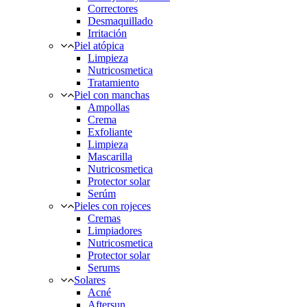
Correctores
Desmaquillado
Irritación
Piel atópica
Limpieza
Nutricosmetica
Tratamiento
Piel con manchas
Ampollas
Crema
Exfoliante
Limpieza
Mascarilla
Nutricosmetica
Protector solar
Serúm
Pieles con rojeces
Cremas
Limpiadores
Nutricosmetica
Protector solar
Serums
Solares
Acné
Aftersun