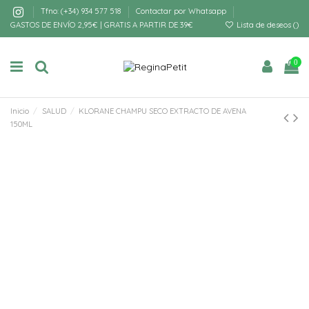
Tfno: (+34) 934 577 518
Contactar por Whatsapp
GASTOS DE ENVÍO 2,95€ | GRATIS A PARTIR DE 39€
Lista de deseos (
)
0
Inicio
SALUD
KLORANE CHAMPU SECO EXTRACTO DE AVENA
150ML