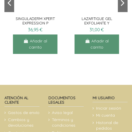
Añadir al
carrito
SINGULADERM XPERT
LAZARTIGUE GEL
EXPRESSION P
EXFOLIANTE Y
NORMAL/SECA 50ML
CLARIFICANTE 75ML
36,95 €
31,00 €
Añadir al
Añadir al
carrito
carrito
ATENCIÓN AL
DOCUMENTOS
MI USUARIO
CLIENTE
LEGALES
Iniciar sesión
Gastos de envío
Aviso legal
Mi cuenta
Cambios y
Términos y
Historial de
devoluciones
condiciones
pedidos