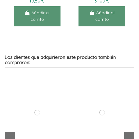
19,50 €
31,00 €
Añadir al
Añadir al
carrito
carrito
Los clientes que adquirieron este producto también
compraron:
SINGULADERM XPERT
EXPRESSION P
NORMAL/SECA 50ML
36,95 €