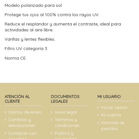
Modelo polarizado para sol
Protege tus ojos al 100% contra los rayos UV.
Reduce el resplandor y aumenta el contraste, ideal para
actividades al aire libre.
Varillas y lentes flexibles.
Filtro UV categoría 3.
Norma CE.
ATENCIÓN AL
DOCUMENTOS
MI USUARIO
CLIENTE
LEGALES
Iniciar sesión
Gastos de envío
Aviso legal
Mi cuenta
Cambios y
Términos y
Historial de
devoluciones
condiciones
pedidos
Contacte con
Politica y