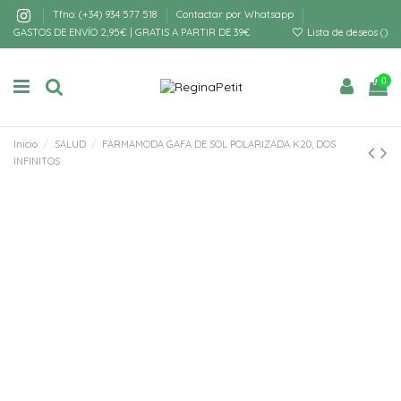
Tfno: (+34) 934 577 518
Contactar por Whatsapp
GASTOS DE ENVÍO 2,95€ | GRATIS A PARTIR DE 39€
Lista de deseos (
)
0
Inicio
SALUD
FARMAMODA GAFA DE SOL POLARIZADA K20, DOS
INFINITOS