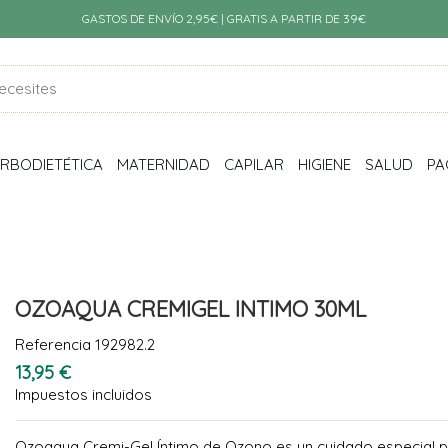
GASTOS DE ENVÍO 2,95€ | GRATIS A PARTIR DE 39€
RBODIETÉTICA
MATERNIDAD
CAPILAR
HIGIENE
SALUD
PA
OZOAQUA CREMIGEL INTIMO 30ML
Referencia
192982.2
13,95 €
Impuestos incluidos
Ozoaqua Cremi-Gel Íntimo de Ozono es un cuidado especial p