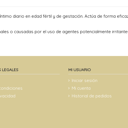
timo diario en edad fértil y de gestación. Actúa de forma eficaz
les o causadas por el uso de agentes potencialmente irritant
 LEGALES
MI USUARIO
Iniciar sesión
condiciones
Mi cuenta
rivacidad
Historial de pedidos