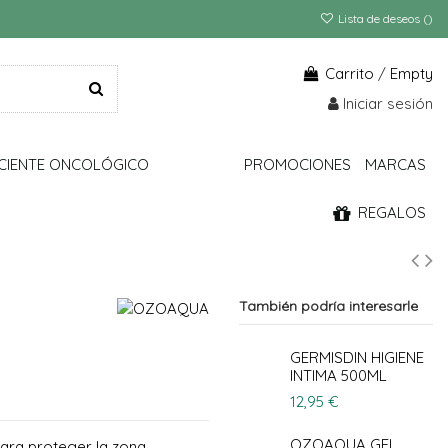
Lista de deseos (
)
Carrito
/
Empty
Iniciar sesión
CIENTE ONCOLÓGICO
PROMOCIONES
MARCAS
REGALOS
También podría interesarle
GERMISDIN HIGIENE
INTIMA 500ML
12,95 €
OZOAQUA GEL
ara proteger la zona