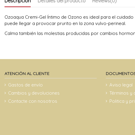
Descripción
Detalles del producto
Reviews
(0)
Ozoaqua Cremi-Gel Íntimo de Ozono es ideal para el cuidado ín
puede llegar a provocar prurito en la zona vulvo-perineal.
Calma también las molestias producidas por cambios hormona
ATENCIÓN AL CLIENTE
DOCUMENTOS
Gastos de envío
Aviso legal
Cambios y devoluciones
Términos y 
Contacte con nosotros
Politica y p