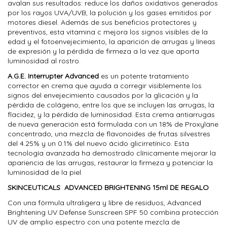
avalan sus resultados: reduce los daños oxidativos generados
por los rayos UVA/UVB, la polución y los gases emitidos por
motores diesel. Además de sus beneficios protectores y
preventivos, esta vitamina c mejora los signos visibles de la
edad y el fotoenvejecimiento, la aparición de arrugas y líneas
de expresión y la pérdida de firmeza a la vez que aporta
luminosidad al rostro.
A.G.E. Interrupter Advanced
es un potente tratamiento
corrector en crema que ayuda a corregir visiblemente los
signos del envejecimiento causados por la glicación y la
pérdida de colágeno, entre los que se incluyen las arrugas, la
flacidez, y la pérdida de luminosidad. Esta crema antiarrugas
de nueva generación está formulada con un 18% de Proxylane
concentrado, una mezcla de flavonoides de frutas silvestres
del 4.25% y un 0.1% del nuevo ácido glicirretínico. Esta
tecnología avanzada ha demostrado clínicamente mejorar la
apariencia de las arrugas, restaurar la firmeza y potenciar la
luminosidad de la piel.
SKINCEUTICALS ADVANCED BRIGHTENING 15ml DE REGALO
Con una fórmula ultraligera y libre de residuos, Advanced
Brightening UV Defense Sunscreen SPF 50 combina protección
UV de amplio espectro con una potente mezcla de