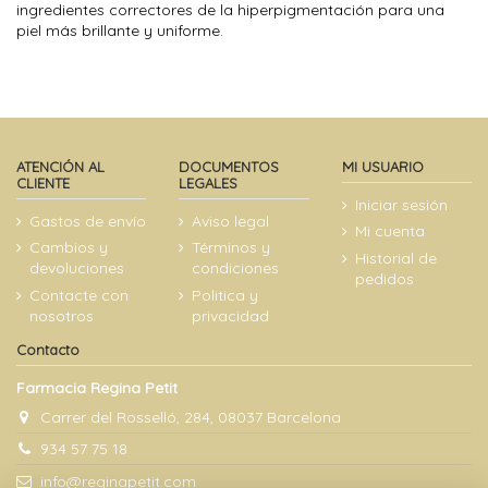
ingredientes correctores de la hiperpigmentación para una
piel más brillante y uniforme.
ATENCIÓN AL
DOCUMENTOS
MI USUARIO
CLIENTE
LEGALES
Iniciar sesión
Gastos de envío
Aviso legal
Mi cuenta
Cambios y
Términos y
Historial de
devoluciones
condiciones
pedidos
Contacte con
Politica y
nosotros
privacidad
Contacto
Farmacia Regina Petit
Carrer del Rosselló, 284, 08037 Barcelona
934 57 75 18
info@reginapetit.com