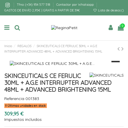
Tfno: (+34) 934 577 518
Contactar por Whatsapp
GASTOS DE ENVÍO 2,95€ | GRATIS A PARTIR DE 39€
Lista de deseos (
)
0
Inicio
REGALOS
SKINCEUTICALS CE FERULIC 30ML + A.G.E
INTERRUPTER ADVANCED 48ML + ADVANCED BRIGHTENING 15ML
SKINCEUTICALS CE FERULIC
30ML + A.G.E INTERRUPTER ADVANCED
48ML + ADVANCED BRIGHTENING 15ML
Referencia
001383
Últimas unidades en stock
309,95 €
Impuestos incluidos