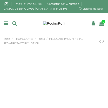
Tfno: (+34) 934 577 518
Contactar por Whatsapp
GASTOS DE ENVÍO 2,95€ | GRATIS A PARTIR DE 39€
Lista de deseos (
)
0
Inicio
PROMOCIONES
Packs
HELIOCARE PACK MINERAL
PEDIATRICS+ATOPIC LOTION