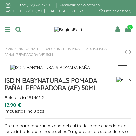
Tfno: (+34) 934 577 518
Contactar por Whatsapp
GASTOS DE ENVÍO 2,95€ | GRATIS A PARTIR DE 39€
Lista de deseos (
)
0
Inicio
NUEVA MATERNIDAD
ISDIN BABYNATURALS POMADA
PAÑAL REPARADORA (AF) 50ML
ISDIN BABYNATURALS POMADA
PAÑAL REPARADORA (AF) 50ML
Referencia
199462.2
12,90 €
Impuestos incluidos
Crema para reparar la zona del culito del bebé cuando esta
se ve irritada por el roce del pañal y presenta escoceduras o