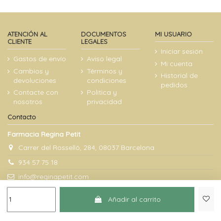
ATENCIÓN AL
DOCUMENTOS
MI USUARIO
CLIENTE
LEGALES
Iniciar sesión
Gastos de envío
Aviso legal
Mi cuenta
Cambios y
Términos y
Historial de
devoluciones
condiciones
pedidos
Contacte con
Politica y
nosotros
privacidad
Contacto
Farmacia Regina Petit
Carrer del Rosselló, 284, 08037 Barcelona
934 57 75 18
info@reginapetit.com
Añadir al carrito
@Farmacia Regina Petit