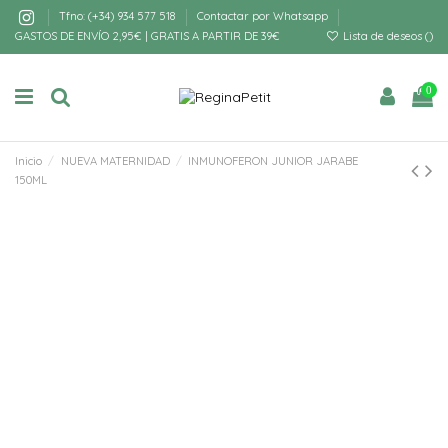
Tfno: (+34) 934 577 518
Contactar por Whatsapp
GASTOS DE ENVÍO 2,95€ | GRATIS A PARTIR DE 39€
Lista de deseos (
)
0
Inicio
NUEVA MATERNIDAD
INMUNOFERON JUNIOR JARABE
150ML