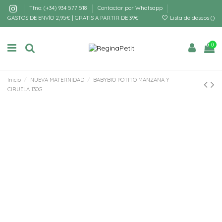
Tfno: (+34) 934 577 518
Contactar por Whatsapp
GASTOS DE ENVÍO 2,95€ | GRATIS A PARTIR DE 39€
Lista de deseos (
)
0
Inicio
NUEVA MATERNIDAD
BABYBIO POTITO MANZANA Y
CIRUELA 130G