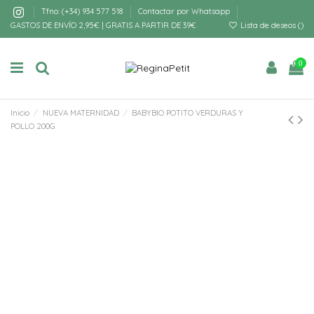
Tfno: (+34) 934 577 518
Contactar por Whatsapp
GASTOS DE ENVÍO 2,95€ | GRATIS A PARTIR DE 39€
Lista de deseos (
)
0
Inicio
NUEVA MATERNIDAD
BABYBIO POTITO VERDURAS Y
POLLO 200G