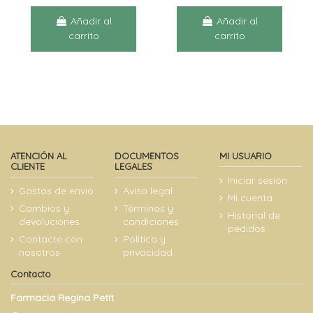
Añadir al
Añadir al
carrito
carrito
ATENCIÓN AL
DOCUMENTOS
MI USUARIO
CLIENTE
LEGALES
Iniciar sesión
Gastos de envío
Aviso legal
Mi cuenta
Cambios y
Términos y
Historial de
devoluciones
condiciones
pedidos
Contacte con
Politica y
nosotros
privacidad
Contacto
Farmacia Regina Petit