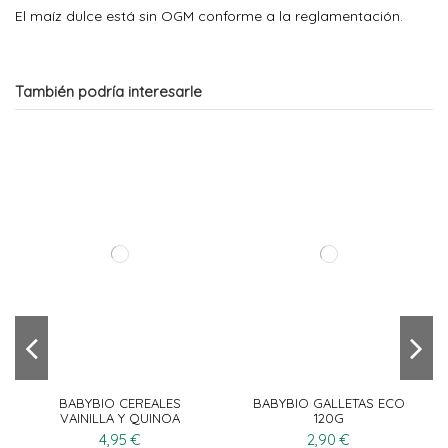
El maíz dulce está sin OGM conforme a la reglamentación.
También podría interesarle
BABYBIO CEREALES
BABYBIO GALLETAS ECO
VAINILLA Y QUINOA
120G
220G
4,95 €
2,90 €