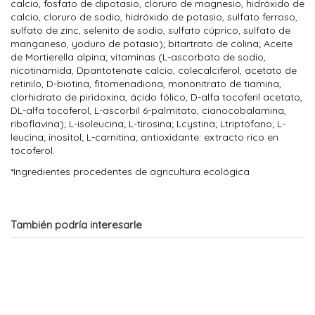
calcio, fosfato de dipotasio, cloruro de magnesio, hidróxido de
calcio, cloruro de sodio, hidróxido de potasio, sulfato ferroso,
sulfato de zinc, selenito de sodio, sulfato cúprico, sulfato de
manganeso, yoduro de potasio); bitartrato de colina; Aceite
de Mortierella alpina; vitaminas (L-ascorbato de sodio,
nicotinamida, Dpantotenate calcio, colecalciferol, acetato de
retinilo, D-biotina, fitomenadiona, mononitrato de tiamina,
clorhidrato de piridoxina, ácido fólico, D-alfa tocoferil acetato,
DL-alfa tocoferol, L-ascorbil 6-palmitato, cianocobalamina,
riboflavina); L-isoleucina; L-tirosina; Lcystina; Ltriptófano; L-
leucina; inositol; L-carnitina; antioxidante: extracto rico en
tocoferol.
*Ingredientes procedentes de agricultura ecológica
También podría interesarle