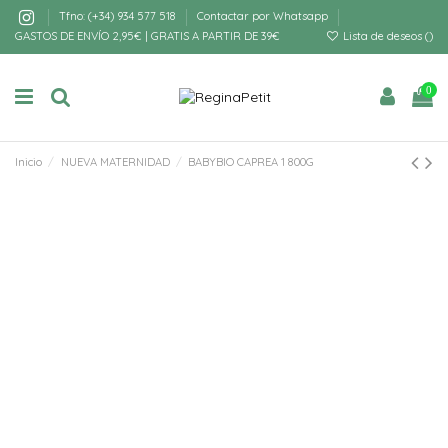
Tfno: (+34) 934 577 518
Contactar por Whatsapp
GASTOS DE ENVÍO 2,95€ | GRATIS A PARTIR DE 39€
Lista de deseos (
)
0
Inicio
NUEVA MATERNIDAD
BABYBIO CAPREA 1 800G