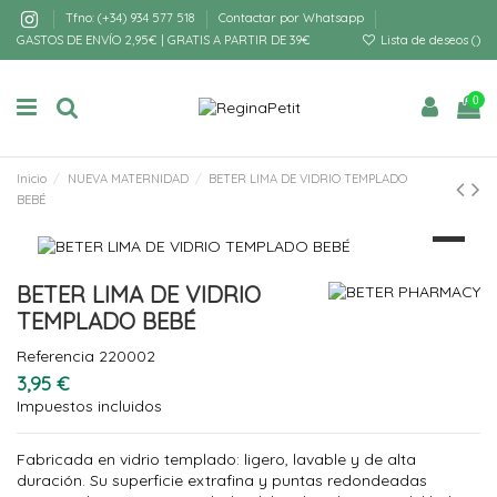
Tfno: (+34) 934 577 518
Contactar por Whatsapp
GASTOS DE ENVÍO 2,95€ | GRATIS A PARTIR DE 39€
Lista de deseos (
)
0
Inicio
NUEVA MATERNIDAD
BETER LIMA DE VIDRIO TEMPLADO
BEBÉ
BETER LIMA DE VIDRIO
TEMPLADO BEBÉ
Referencia
220002
3,95 €
Impuestos incluidos
Fabricada en vidrio templado: ligero, lavable y de alta
duración. Su superficie extrafina y puntas redondeadas