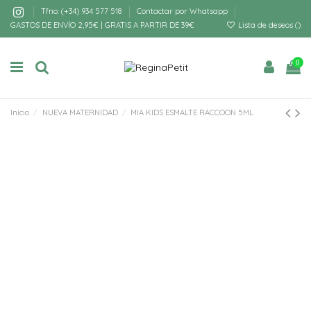
Tfno: (+34) 934 577 518
Contactar por Whatsapp
GASTOS DE ENVÍO 2,95€ | GRATIS A PARTIR DE 39€
Lista de deseos (
)
0
Inicio
NUEVA MATERNIDAD
MIA KIDS ESMALTE RACCOON 5ML