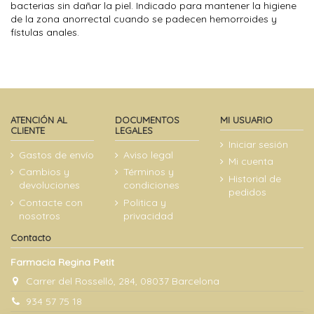
bacterias sin dañar la piel. Indicado para mantener la higiene
de la zona anorrectal cuando se padecen hemorroides y
fístulas anales.
ATENCIÓN AL
DOCUMENTOS
MI USUARIO
CLIENTE
LEGALES
Iniciar sesión
Gastos de envío
Aviso legal
Mi cuenta
Cambios y
Términos y
Historial de
devoluciones
condiciones
pedidos
Contacte con
Politica y
nosotros
privacidad
Contacto
Farmacia Regina Petit
Carrer del Rosselló, 284, 08037 Barcelona
934 57 75 18