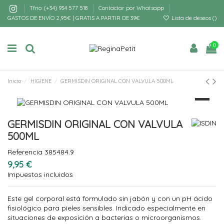
Tfno: (+34) 934 577 518
Contactar por Whatsapp
GASTOS DE ENVÍO 2,95€ | GRATIS A PARTIR DE 39€
Lista de deseos (
)
0
Inicio
HIGIENE
GERMISDIN ORIGINAL CON VALVULA 500ML
GERMISDIN ORIGINAL CON VALVULA
500ML
Referencia
385484.9
9,95 €
Impuestos incluidos
Este gel corporal está formulado sin jabón y con un pH ácido
fisiológico para pieles sensibles. Indicado especialmente en
situaciones de exposición a bacterias o microorganismos.