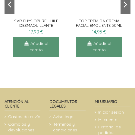
Añadir al
View
Añadir al
View
carrito
carrito
SVR PHYSIOPURE HUILE
TOPICREM DA CREMA
DESMAQUILLANTE
FACIAL EMOLIENTE 50ML
150ML
17,90 €
14,95 €
Añadir al
Añadir al
carrito
carrito
¡En oferta!
ATENCIÓN AL
DOCUMENTOS
MI USUARIO
CLIENTE
LEGALES
Iniciar sesión
Gastos de envío
Aviso legal
Mi cuenta
Cambios y
Términos y
Historial de
devoluciones
condiciones
pedidos