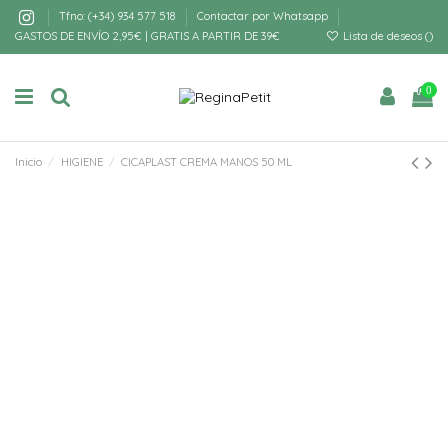
Tfno: (+34) 934 577 518
Contactar por Whatsapp
GASTOS DE ENVÍO 2,95€ | GRATIS A PARTIR DE 39€
Lista de deseos (
)
0
Inicio
HIGIENE
CICAPLAST CREMA MANOS 50 ML