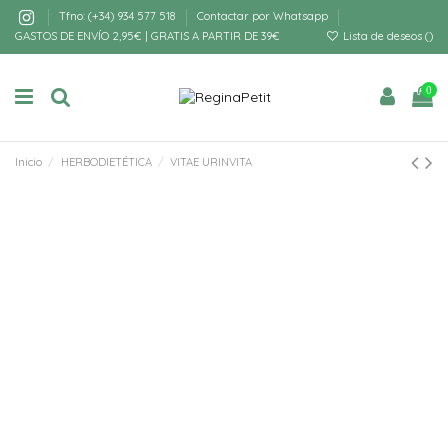
Tfno: (+34) 934 577 518
Contactar por Whatsapp
GASTOS DE ENVÍO 2,95€ | GRATIS A PARTIR DE 39€
Lista de deseos (
)
0
Inicio
HERBODIETÉTICA
VITAE URINVITA