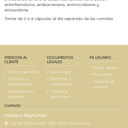
antiinflamatoria, antibacteriana, antimicrobiana y
antioxidante.
Tomar de 2 a 4 cápsulas al día separado de las comidas.
ATENCIÓN AL
DOCUMENTOS
MI USUARIO
CLIENTE
LEGALES
Iniciar sesión
Gastos de envío
Aviso legal
Mi cuenta
Cambios y
Términos y
Historial de
devoluciones
condiciones
pedidos
Contacte con
Politica y
nosotros
privacidad
Contacto
Farmacia Regina Petit
Carrer del Rosselló, 284, 08037 Barcelona