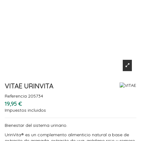
VITAE URINVITA
Referencia
205734
19,95 €
Impuestos incluidos
Bienestar del sistema urinario.
UrinVita® es un complemento alimenticio natural a base de
extracto de granada, extracto de uva, arádano rojo y romero.