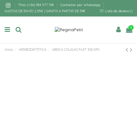
Tfno: (+34) 934 577 518
Contactar por Whatsapp
GASTOS DE ENVÍO 2,95€ | GRATIS A PARTIR DE 39€
Lista de deseos (
)
0
Inicio
HERBODIETÉTICA
ABOCA COLIGAS FAST 50CÁPS