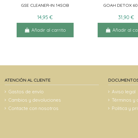
GSE CLEANER-IN 14SOB
GOAH DETOX 6
14,95 €
31,90 €
Añadir al carrito
Añadir al ca
ATENCIÓN AL CLIENTE
DOCUMENTOS
Gastos de envío
Aviso legal
Cambios y devoluciones
Términos y 
Contacte con nosotros
Politica y p