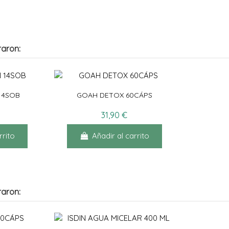
raron:
 14SOB
GOAH DETOX 60CÁPS
31,90 €
rrito
Añadir al carrito
raron: