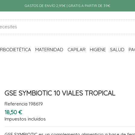
GASTOS DE ENVÍO 2,95€ | GRATIS A PARTIR DE 39€
RBODIETÉTICA
MATERNIDAD
CAPILAR
HIGIENE
SALUD
PA
GSE SYMBIOTIC 10 VIALES TROPICAL
Referencia
198619
18,50 €
Impuestos incluidos
GSE SYMBIOTIC es un complemento alimenticio a base de ferme