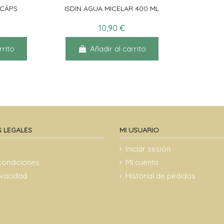
0CÁPS
ISDIN AGUA MICELAR 400 ML
10,90 €
rrito
Añadir al carrito
 LEGALES
MI USUARIO
Iniciar sesión
condiciones
Mi cuenta
rivacidad
Historial de pedidos