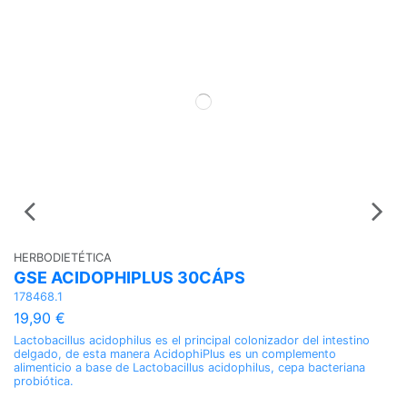
HERBODIETÉTICA
H
GSE ACIDOPHIPLUS 30CÁPS
G
178468.1
20
19,90 €
2
Lactobacillus acidophilus es el principal colonizador del intestino
Co
delgado, de esta manera AcidophiPlus es un complemento
po
alimenticio a base de Lactobacillus acidophilus, cepa bacteriana
gl
probiótica.
Co