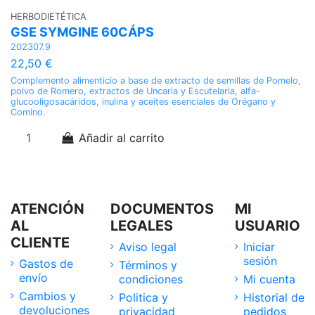
HERBODIETÉTICA
H
GSE SYMGINE 60CÁPS
G
202307.9
17
22,50 €
1
Complemento alimenticio a base de extracto de semillas de Pomelo,
La
polvo de Romero, extractos de Uncaria y Escutelaria, alfa-
de
glucooligosacáridos, inulina y aceites esenciales de Orégano y
al
Comino.
pr
Añadir al carrito
ATENCIÓN
DOCUMENTOS
MI
AL
LEGALES
USUARIO
CLIENTE
Aviso legal
Iniciar
sesión
Gastos de
Términos y
envío
condiciones
Mi cuenta
Cambios y
Politica y
Historial de
devoluciones
privacidad
pedidos