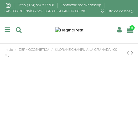
Tfno: (+34) 934 577 518
Contactar por Whatsapp
GASTOS DE ENVÍO 2,95€ | GRATIS A PARTIR DE 39€
Lista de deseos (
)
0
Inicio
DERMOCOSMÉTICA
KLORANE CHAMPU A LA GRANADA 400
ML