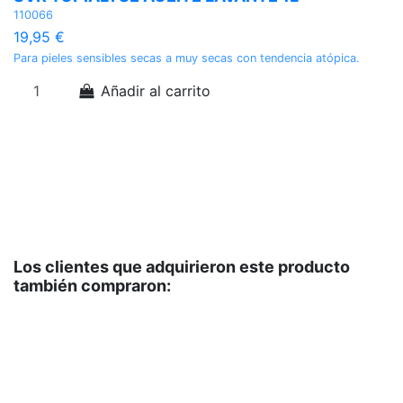
C
110066
19
19,95 €
3
Para pieles sensibles secas a muy secas con tendencia atópica.
El
Añadir al carrito
te
Los clientes que adquirieron este producto
también compraron: