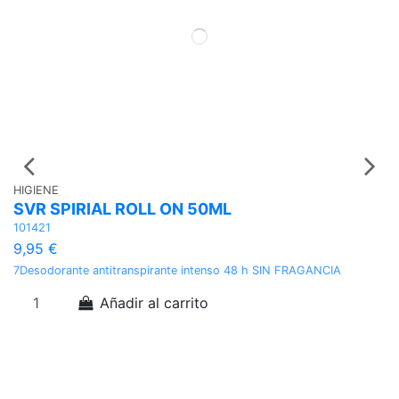
HIGIENE
D
SVR SPIRIAL ROLL ON 50ML
S
101421
11
9,95 €
1
7Desodorante antitranspirante intenso 48 h SIN FRAGANCIA
Pa
Añadir al carrito