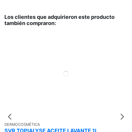
Los clientes que adquirieron este producto
también compraron:
DERMOCOSMÉTICA
D
SVR TOPIALYSE ACEITE LAVANTE 1L
S