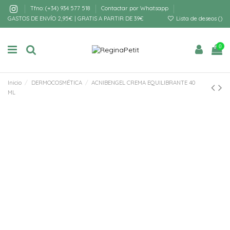
Tfno: (+34) 934 577 518
Contactar por Whatsapp
GASTOS DE ENVÍO 2,95€ | GRATIS A PARTIR DE 39€
Lista de deseos (
)
0
Inicio
DERMOCOSMÉTICA
ACNIBENGEL CREMA EQUILIBRANTE 40
ML