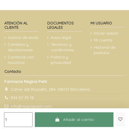
ATENCIÓN AL
DOCUMENTOS
MI USUARIO
CLIENTE
LEGALES
Iniciar sesión
Gastos de envío
Aviso legal
Mi cuenta
Cambios y
Términos y
Historial de
devoluciones
condiciones
pedidos
Contacte con
Politica y
nosotros
privacidad
Contacto
Farmacia Regina Petit
Carrer del Rosselló, 284, 08037 Barcelona
934 57 75 18
info@reginapetit.com
Añadir al carrito
@Farmacia Regina Petit