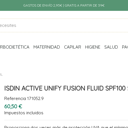
GASTOS DE ENVÍO 2,95€ | GRATIS A PARTIR DE 39€
RBODIETÉTICA
MATERNIDAD
CAPILAR
HIGIENE
SALUD
PA
ML
ISDIN ACTIVE UNIFY FUSION FLUID SPF100
Referencia
171052.9
60,50 €
Impuestos incluidos
Proporciona dos veces más de protección UVA que el mínimo