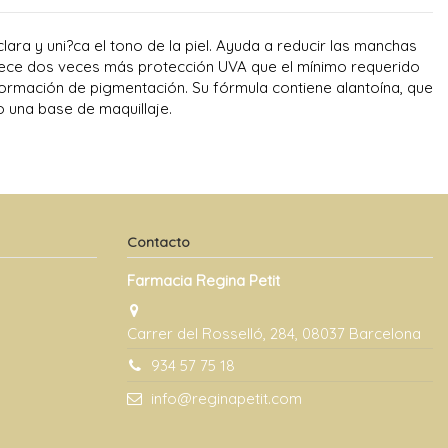
ara y uni?ca el tono de la piel. Ayuda a reducir las manchas
frece dos veces más protección UVA que el mínimo requerido
 formación de pigmentación. Su fórmula contiene alantoína, que
o una base de maquillaje.
Contacto
Farmacia Regina Petit
Carrer del Rosselló, 284, 08037 Barcelona
934 57 75 18
info@reginapetit.com