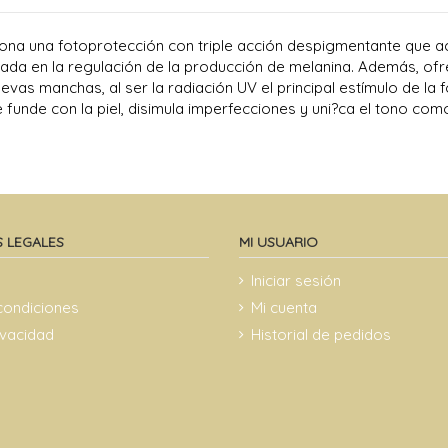
iona una fotoprotección con triple acción despigmentante que acl
rada en la regulación de la producción de melanina. Además, o
evas manchas, al ser la radiación UV el principal estímulo de la
e funde con la piel, disimula imperfecciones y uni?ca el tono com
 LEGALES
MI USUARIO
Iniciar sesión
condiciones
Mi cuenta
rivacidad
Historial de pedidos