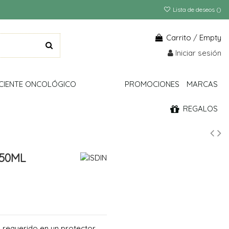
Lista de deseos (
)
Carrito
/
Empty
Iniciar sesión
CIENTE ONCOLÓGICO
PROMOCIONES
MARCAS
REGALOS
 50ML
 requerido en un protector