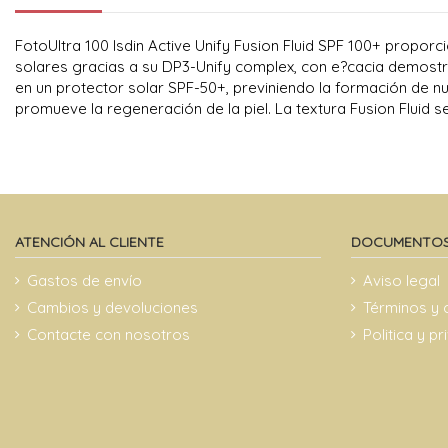
FotoUltra 100 Isdin Active Unify Fusion Fluid SPF 100+ proporc
solares gracias a su DP3-Unify complex, con e?cacia demost
en un protector solar SPF-50+, previniendo la formación de nu
promueve la regeneración de la piel. La textura Fusion Fluid s
ATENCIÓN AL CLIENTE
DOCUMENTOS
Gastos de envío
Aviso legal
Cambios y devoluciones
Términos y 
Contacte con nosotros
Politica y p