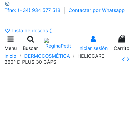
Tfno: (+34) 934 577 518
Contactar por Whatsapp
GASTOS DE ENVÍO 2,95€ | GRATIS A PARTIR DE 39€
Lista de deseos (
)
0
Menu
Buscar
Iniciar sesión
Carrito
Inicio
DERMOCOSMÉTICA
HELIOCARE
360º D PLUS 30 CÁPS