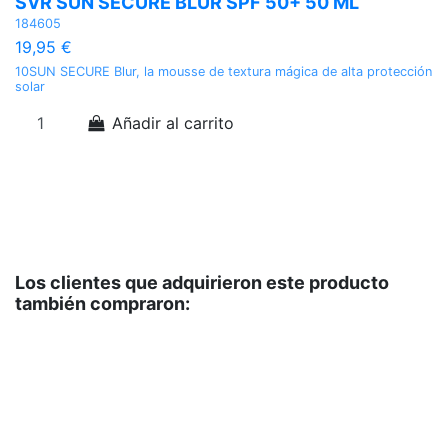
SVR SUN SECURE BLUR SPF 50+ 50 ML
T
184605
02
19,95 €
2
10SUN SECURE Blur, la mousse de textura mágica de alta protección
To
solar
ap
pr
Ad
Añadir al carrito
fó
se
Los clientes que adquirieron este producto
también compraron: