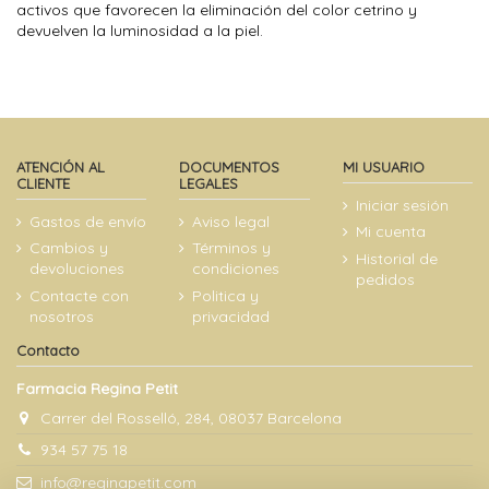
activos que favorecen la eliminación del color cetrino y
devuelven la luminosidad a la piel.
ATENCIÓN AL
DOCUMENTOS
MI USUARIO
CLIENTE
LEGALES
Iniciar sesión
Gastos de envío
Aviso legal
Mi cuenta
Cambios y
Términos y
Historial de
devoluciones
condiciones
pedidos
Contacte con
Politica y
nosotros
privacidad
Contacto
Farmacia Regina Petit
Carrer del Rosselló, 284, 08037 Barcelona
934 57 75 18
info@reginapetit.com