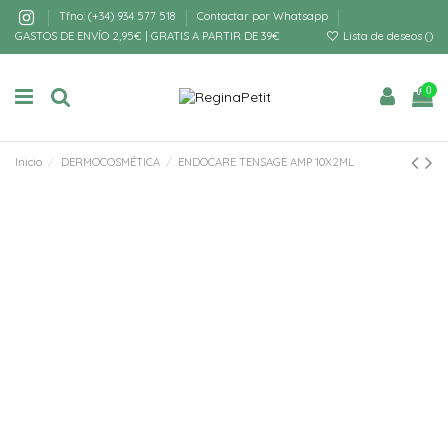
Tfno: (+34) 934 577 518
Contactar por Whatsapp
GASTOS DE ENVÍO 2,95€ | GRATIS A PARTIR DE 39€
Lista de deseos (
)
0
Inicio
DERMOCOSMÉTICA
ENDOCARE TENSAGE AMP 10X2ML