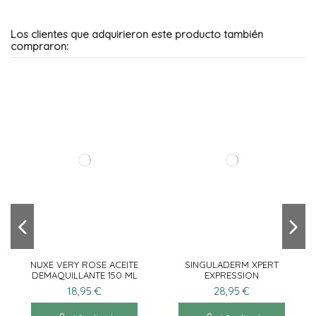
Los clientes que adquirieron este producto también
compraron:
CERAVE LOCION
SINGULADERM XPERT
HIDRATANTE DE
EXPRESSION
ROSTRO 52ML
CONTORNO DE OJOS
16,50 €
28,95 €
15ML
Añadir al
Añadir al
carrito
carrito
NUXE VERY ROSE ACEITE
SINGULADERM XPERT
DEMAQUILLANTE 150 ML
EXPRESSION
CONTORNO DE OJOS
18,95 €
28,95 €
15ML