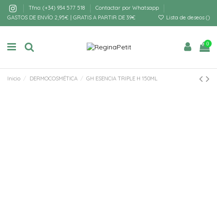
Tfno: (+34) 934 577 518
Contactar por Whatsapp
GASTOS DE ENVÍO 2,95€ | GRATIS A PARTIR DE 39€
Lista de deseos (
)
0
Inicio
DERMOCOSMÉTICA
GH ESENCIA TRIPLE H 150ML