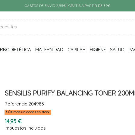
GASTOS DE ENVÍO 2,95€ | GRATIS A PARTIR DE 39€
RBODIETÉTICA
MATERNIDAD
CAPILAR
HIGIENE
SALUD
PA
SENSILIS PURIFY BALANCING TONER 200M
Referencia
204985
Últimas unidades en stock
14,95 €
Impuestos incluidos