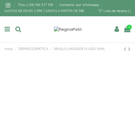
Tfno: (+34) 934 577 518
Contactar por Whatsapp
GASTOS DE ENVÍO 2,95€ | GRATIS A PARTIR DE 39€
Lista de deseos (
)
0
Inicio
DERMOCOSMÉTICA
SENSILIS UPGRADE FLUIDO 50ML