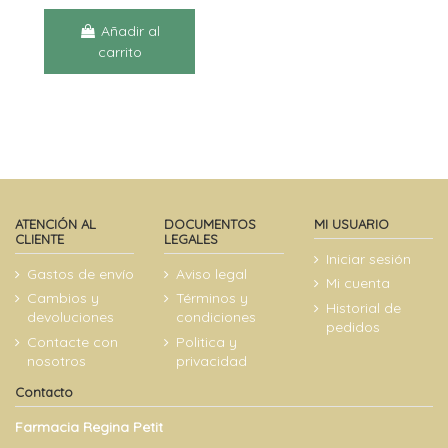
Añadir al
carrito
ATENCIÓN AL
DOCUMENTOS
MI USUARIO
CLIENTE
LEGALES
Iniciar sesión
Gastos de envío
Aviso legal
Mi cuenta
Cambios y
Términos y
Historial de
devoluciones
condiciones
pedidos
Contacte con
Politica y
nosotros
privacidad
Contacto
Farmacia Regina Petit