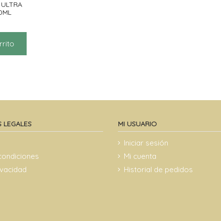
 ULTRA
0ML
rrito
 LEGALES
MI USUARIO
Iniciar sesión
condiciones
Mi cuenta
rivacidad
Historial de pedidos