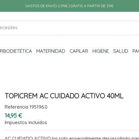
GASTOS DE ENVÍO 2,95€ | GRATIS A PARTIR DE 39€
RBODIETÉTICA
MATERNIDAD
CAPILAR
HIGIENE
SALUD
PA
TOPICREM AC CUIDADO ACTIVO 40ML
Referencia
195196.0
14,95 €
Impuestos incluidos
AC CUIDADO ACTIVO ha sido especialmente desarrollado para