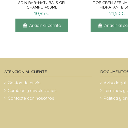
ISDIN BABYNATURALS GEL
TOPICREM SERUM
CHAMPU 400ML
HIDRATANTE 3
10,95 €
24,50 €
Añadir al carrito
Añadir al ca
ATENCIÓN AL CLIENTE
DOCUMENTOS
Gastos de envío
Aviso legal
Cambios y devoluciones
Términos y 
Contacte con nosotros
Politica y p