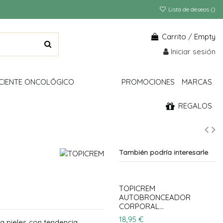
Lista de deseos (
)
Carrito
/
Empty
Iniciar sesión
CIENTE ONCOLÓGICO
PROMOCIONES
MARCAS
REGALOS
También podría interesarle
TOPICREM
AUTOBRONCEADOR
CORPORAL...
18,95 €
 pieles con tendencia