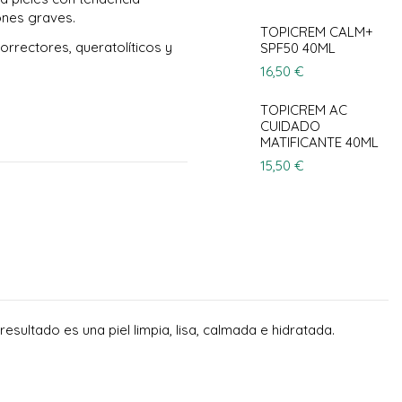
ones graves.
TOPICREM CALM+
rrectores, queratolíticos y
SPF50 40ML
16,50 €
TOPICREM AC
CUIDADO
MATIFICANTE 40ML
15,50 €
esultado es una piel limpia, lisa, calmada e hidratada.