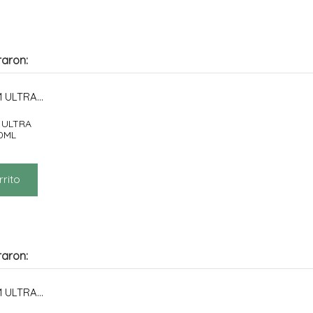
raron:
 ULTRA
0ML
rrito
raron: