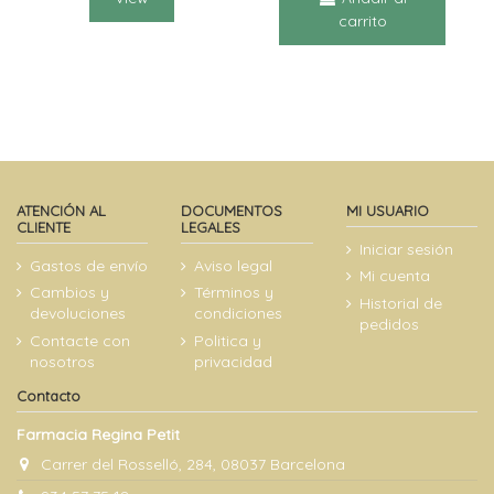
carrito
ATENCIÓN AL
DOCUMENTOS
MI USUARIO
CLIENTE
LEGALES
Iniciar sesión
Gastos de envío
Aviso legal
Mi cuenta
Cambios y
Términos y
Historial de
devoluciones
condiciones
pedidos
Contacte con
Politica y
nosotros
privacidad
Contacto
Farmacia Regina Petit
Carrer del Rosselló, 284, 08037 Barcelona