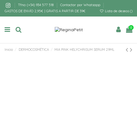
Tfno: (+34) 934 577 518
Contactar por Whatsapp
GASTOS DE ENVÍO 2,95€ | GRATIS A PARTIR DE 39€
Lista de deseos (
)
0
Inicio
DERMOCOSMÉTICA
MIA PINK HELYCHRISUM SERUM 29ML