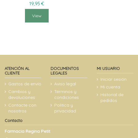
19,95 €
View
ATENCIÓN AL
DOCUMENTOS
MI USUARIO
CLIENTE
LEGALES
Iniciar sesión
Gastos de envío
Aviso legal
Mi cuenta
Cambios y
Términos y
Historial de
devoluciones
condiciones
pedidos
Contacte con
Politica y
nosotros
privacidad
Contacto
Farmacia Regina Petit