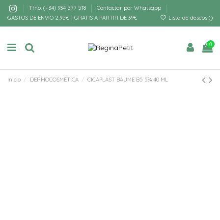
Tfno: (+34) 934 577 518
Contactar por Whatsapp
GASTOS DE ENVÍO 2,95€ | GRATIS A PARTIR DE 39€
Lista de deseos (
)
0
Inicio
DERMOCOSMÉTICA
CICAPLAST BAUME B5 5% 40 ML