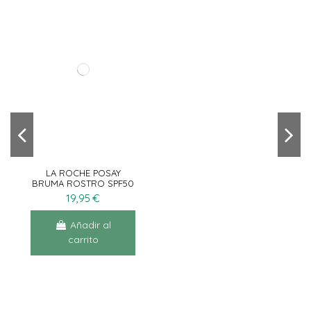
LA ROCHE POSAY
BRUMA ROSTRO SPF50
75ML
19,95 €
Añadir al
carrito