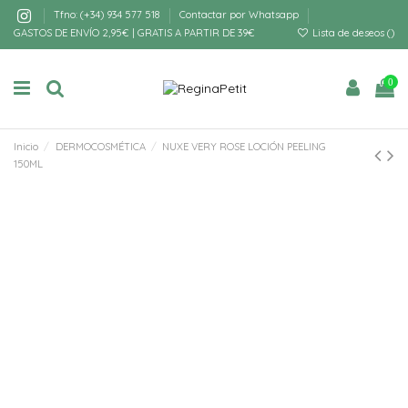
Tfno: (+34) 934 577 518
Contactar por Whatsapp
GASTOS DE ENVÍO 2,95€ | GRATIS A PARTIR DE 39€
Lista de deseos (
)
0
Inicio
DERMOCOSMÉTICA
NUXE VERY ROSE LOCIÓN PEELING
150ML