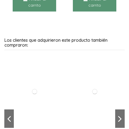
carrito
carrito
Los clientes que adquirieron este producto también
compraron:
NUXE VERY ROSE LECHE
NUXE VERY ROSE
DESMAQUILLANTE
MASCARILLA GEL 150ML
CREMOSA 200ML
16,95 €
22,96 €
Añadir al
Añadir al
carrito
carrito