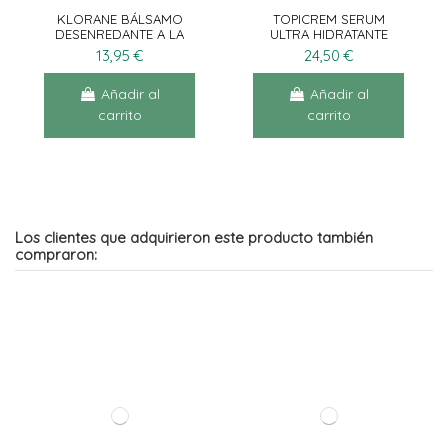
KLORANE BÁLSAMO
TOPICREM SERUM
DESENREDANTE A LA
ULTRA HIDRATANTE
MANTECA DE MANGO
30ML
13,95 €
24,50 €
150ML
Añadir al
Añadir al
carrito
carrito
Los clientes que adquirieron este producto también
compraron: