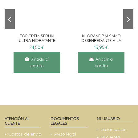
TOPICREM SERUM
KLORANE BÁLSAMO
ULTRA HIDRATANTE
DESENREDANTE A LA
30ML
MANTECA DE MANGO
24,50 €
13,95 €
150ML
Añadir al
Añadir al
carrito
carrito
ATENCIÓN AL
DOCUMENTOS
MI USUARIO
CLIENTE
LEGALES
Iniciar sesión
Gastos de envío
Aviso legal
Mi cuenta