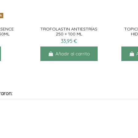
ck
SSENCE
TROFOLASTIN ANTIESTRÍAS
TOPIC
50ML
250 + 100 ML
HI
33,95 €
Añadir al carrito
raron: