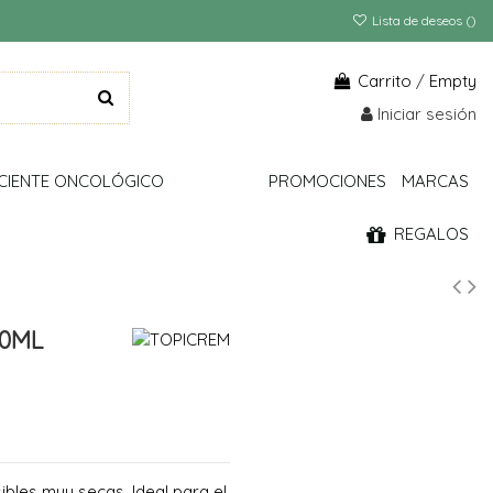
Lista de deseos (
)
Carrito
/
Empty
Iniciar sesión
CIENTE ONCOLÓGICO
PROMOCIONES
MARCAS
REGALOS
00ML
ibles muy secas. Ideal para el