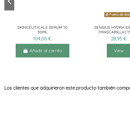
Fuera de sto
SKINCEUTICALS SERUM 10
SENSILIS HYDRA E
30ML
[MASCARILLA] 1
104,00 €
28,95 €
Añadir al carrito
View
Los clientes que adquirieron este producto también comp