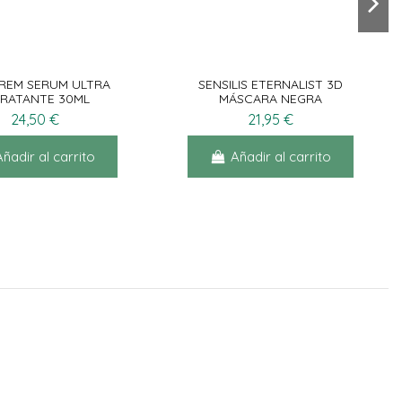
REM SERUM ULTRA
SENSILIS ETERNALIST 3D
DRATANTE 30ML
MÁSCARA NEGRA
24,50 €
21,95 €
Añadir al carrito
Añadir al carrito