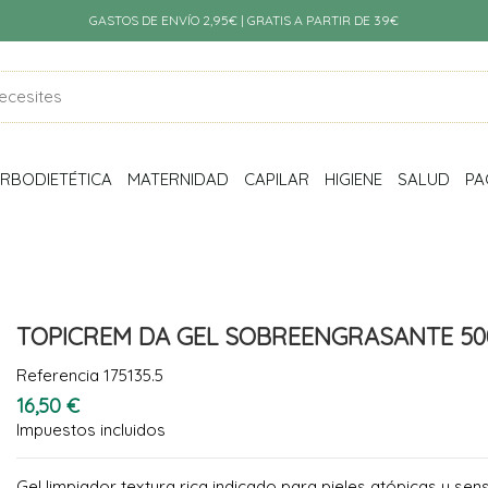
GASTOS DE ENVÍO 2,95€ | GRATIS A PARTIR DE 39€
RBODIETÉTICA
MATERNIDAD
CAPILAR
HIGIENE
SALUD
PA
TOPICREM DA GEL SOBREENGRASANTE 5
Referencia
175135.5
16,50 €
Impuestos incluidos
Gel limpiador textura rica indicado para pieles atópicas y sens