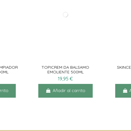
 SPF50
SENSILIS ETERNALIST A.G.E
[RETINOL FILLER] 15ML
39,90 €
rrito
Añadir al carrito
IMPIADOR
TOPICREM DA BALSAMO
SKINCE
00ML
EMOLIENTE 500ML
19,95 €
rrito
Añadir al carrito