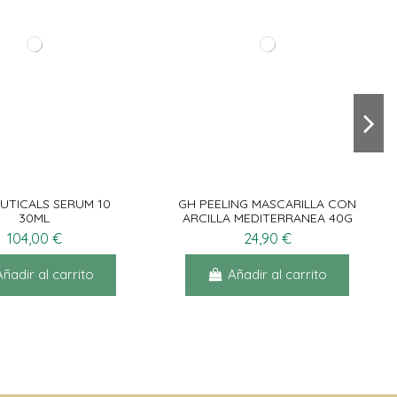
UTICALS SERUM 10
GH PEELING MASCARILLA CON
30ML
ARCILLA MEDITERRANEA 40G
104,00 €
24,90 €
Añadir al carrito
Añadir al carrito