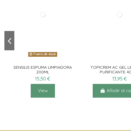
GH PEELING MASCARILLA CON
TOPICREM CALM+
ARCILLA MEDITERRANEA 40G
40ML
24,90 €
16,50 €
Fuera de stock
Añadir al carrito
Añadir al ca
SENSILIS ESPUMA LIMPIADORA
TOPICREM AC GEL L
200ML
PURIFICANTE 4
15,50 €
13,95 €
View
Añadir al ca