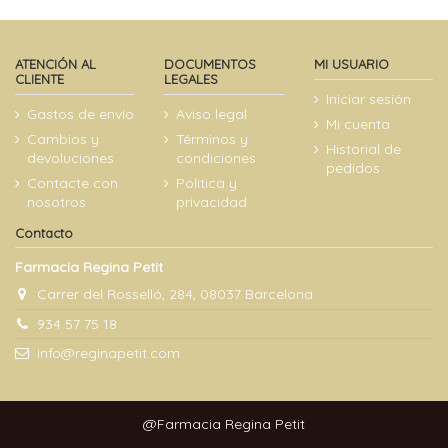
ATENCIÓN AL
DOCUMENTOS
MI USUARIO
CLIENTE
LEGALES
Iniciar sesión
Gastos de envío
Aviso legal
Mi cuenta
Cambios y
Términos y
Historial de
devoluciones
condiciones
pedidos
Contacte con
Politica y
nosotros
privacidad
Contacto
Farmacia Regina Petit
Carrer del Rosselló, 284, 08037 Barcelona
934 57 75 18
info@reginapetit.com
@Farmacia Regina Petit