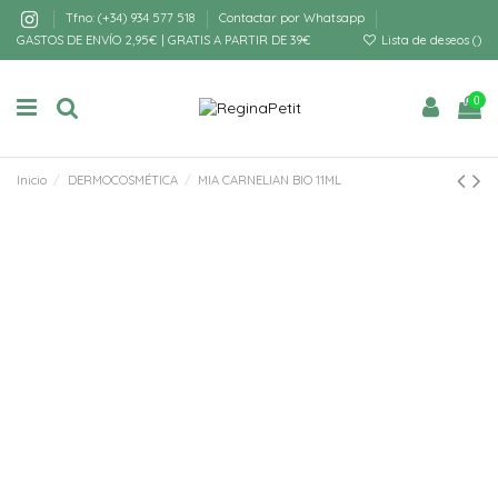
Tfno: (+34) 934 577 518
Contactar por Whatsapp
GASTOS DE ENVÍO 2,95€ | GRATIS A PARTIR DE 39€
Lista de deseos (
)
0
Inicio
DERMOCOSMÉTICA
MIA CARNELIAN BIO 11ML