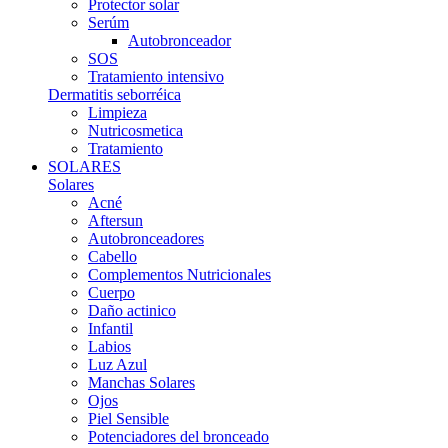
Protector solar
Serúm
Autobronceador
SOS
Tratamiento intensivo
Dermatitis seborréica
Limpieza
Nutricosmetica
Tratamiento
SOLARES
Solares
Acné
Aftersun
Autobronceadores
Cabello
Complementos Nutricionales
Cuerpo
Daño actinico
Infantil
Labios
Luz Azul
Manchas Solares
Ojos
Piel Sensible
Potenciadores del bronceado