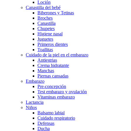
Loción
Canastilla del bebé
Biberones y Tetinas
Broches
Canastilla
Chupetes
Higiene nasal
Juguetes
Primeros dientes
Toallitas
Cuidado de la piel en el embarazo
Antiestrias
Crema hidratante
Manchas
Piernas cansadas
Embarazo
Pre-concepción
Test embarazo y ovulación
Vitaminas embarazo
Lactancia
Niños
Balsamo labial
Cuidado respiratorio
Defensas
Ducha