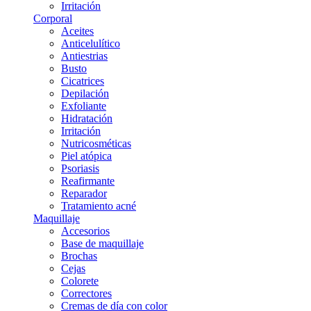
Irritación
Corporal
Aceites
Anticelulítico
Antiestrias
Busto
Cicatrices
Depilación
Exfoliante
Hidratación
Irritación
Nutricosméticas
Piel atópica
Psoriasis
Reafirmante
Reparador
Tratamiento acné
Maquillaje
Accesorios
Base de maquillaje
Brochas
Cejas
Colorete
Correctores
Cremas de día con color