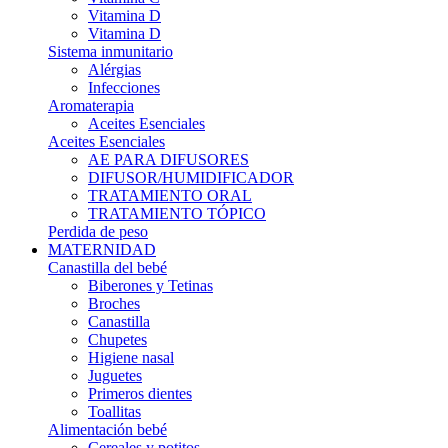
Vitamina D
Vitamina D
Sistema inmunitario
Alérgias
Infecciones
Aromaterapia
Aceites Esenciales
Aceites Esenciales
AE PARA DIFUSORES
DIFUSOR/HUMIDIFICADOR
TRATAMIENTO ORAL
TRATAMIENTO TÓPICO
Perdida de peso
MATERNIDAD
Canastilla del bebé
Biberones y Tetinas
Broches
Canastilla
Chupetes
Higiene nasal
Juguetes
Primeros dientes
Toallitas
Alimentación bebé
Cereales y potitos