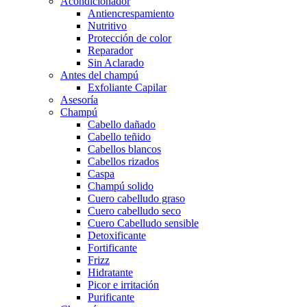
Acondicionador
Antiencrespamiento
Nutritivo
Protección de color
Reparador
Sin Aclarado
Antes del champú
Exfoliante Capilar
Asesoría
Champú
Cabello dañado
Cabello teñido
Cabellos blancos
Cabellos rizados
Caspa
Champú solido
Cuero cabelludo graso
Cuero cabelludo seco
Cuero Cabelludo sensible
Detoxificante
Fortificante
Frizz
Hidratante
Picor e irritación
Purificante