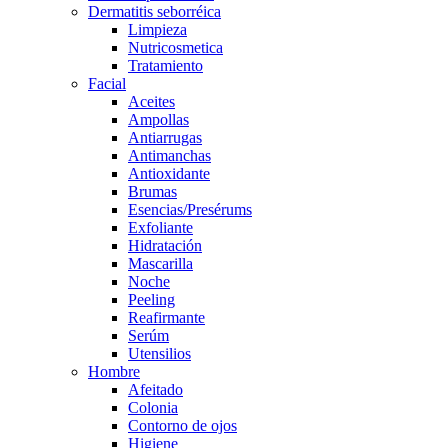
Dermatitis seborréica
Limpieza
Nutricosmetica
Tratamiento
Facial
Aceites
Ampollas
Antiarrugas
Antimanchas
Antioxidante
Brumas
Esencias/Presérums
Exfoliante
Hidratación
Mascarilla
Noche
Peeling
Reafirmante
Serúm
Utensilios
Hombre
Afeitado
Colonia
Contorno de ojos
Higiene