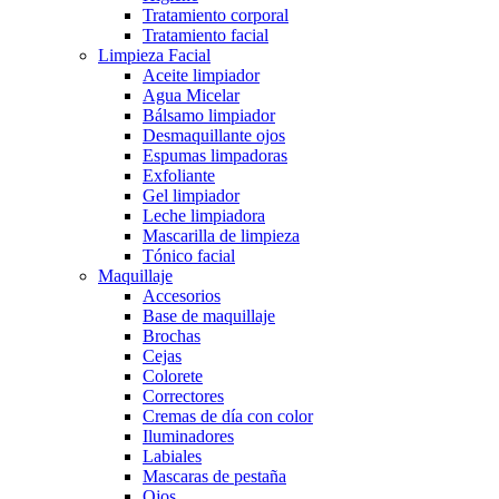
Tratamiento corporal
Tratamiento facial
Limpieza Facial
Aceite limpiador
Agua Micelar
Bálsamo limpiador
Desmaquillante ojos
Espumas limpadoras
Exfoliante
Gel limpiador
Leche limpiadora
Mascarilla de limpieza
Tónico facial
Maquillaje
Accesorios
Base de maquillaje
Brochas
Cejas
Colorete
Correctores
Cremas de día con color
Iluminadores
Labiales
Mascaras de pestaña
Ojos