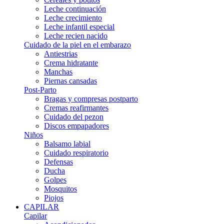
Leche continuación
Leche crecimiento
Leche infantil especial
Leche recien nacido
Cuidado de la piel en el embarazo
Antiestrias
Crema hidratante
Manchas
Piernas cansadas
Post-Parto
Bragas y compresas postparto
Cremas reafirmantes
Cuidado del pezon
Discos empapadores
Niños
Balsamo labial
Cuidado respiratorio
Defensas
Ducha
Golpes
Mosquitos
Piojos
CAPILAR
Capilar