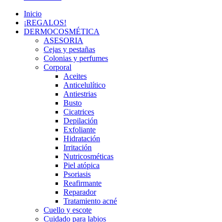
Inicio
¡REGALOS!
DERMOCOSMÉTICA
ASESORIA
Cejas y pestañas
Colonias y perfumes
Corporal
Aceites
Anticelulítico
Antiestrias
Busto
Cicatrices
Depilación
Exfoliante
Hidratación
Irritación
Nutricosméticas
Piel atópica
Psoriasis
Reafirmante
Reparador
Tratamiento acné
Cuello y escote
Cuidado para labios