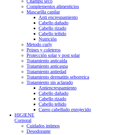
Champú seco
Complementos alimenticios
Mascarilla capilar
Anti encrespamiento
Cabello dañado
Cabello rizado
Cabello teñido
Nutrición
Metodo curly
Peines y coleteros
Protección solar y post solar
Tratamiento anticaída
Tratamiento anticaspa
Tratamiento antiedad
Tratamiento dermatitis seborreica
Tratamiento sin aclarado
Antiencrespamiento
Cabello dañado
Cabello rizado
Cabello teñido
Cuero cabelludo enrojecido
HIGIENE
Corporal
Cuidados intimos
Desodorante