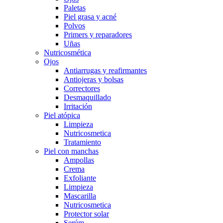
Paletas
Piel grasa y acné
Polvos
Primers y reparadores
Uñas
Nutricosmética
Ojos
Antiarrugas y reafirmantes
Antiojeras y bolsas
Correctores
Desmaquillado
Irritación
Piel atópica
Limpieza
Nutricosmetica
Tratamiento
Piel con manchas
Ampollas
Crema
Exfoliante
Limpieza
Mascarilla
Nutricosmetica
Protector solar
Serúm