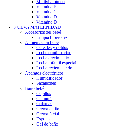
Multivitamínico
Vitamina B
Vitamina C
Vitamina D
Vitamina D
NUEVA MATERNIDAD
Accesorios del bebé
Limpia biberones
Alimentación bebé
Cereales y potitos
Leche continuación
Leche crecimiento
Leche infantil especial
Leche recien nacido
Aparatos electrónicos
Humidificador
Sacaleches
Baño bebé
Cepillos
Champú
Colonias
Crema culito
Crema facial
Esponja
Gel de baño