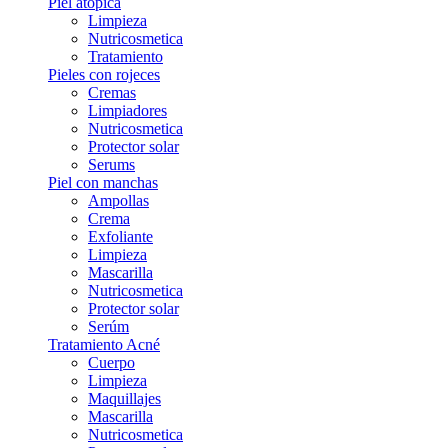
Piel atópica
Limpieza
Nutricosmetica
Tratamiento
Pieles con rojeces
Cremas
Limpiadores
Nutricosmetica
Protector solar
Serums
Piel con manchas
Ampollas
Crema
Exfoliante
Limpieza
Mascarilla
Nutricosmetica
Protector solar
Serúm
Tratamiento Acné
Cuerpo
Limpieza
Maquillajes
Mascarilla
Nutricosmetica