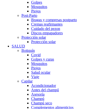
Golpes
Mosquitos
Piojos
Post-Parto
Bragas y compresas postparto
Cremas reafirmantes
Cuidado del pezon
Discos empapadores
Protección solar
Protección solar
SALUD
Botiquín
Covid
Golpes y curas
Mosquitos
Piojos
Salud ocular
Viaje
Capilar
Acondicionador
Antes del champú
Asesoría
Champú
Champú seco
Complementos alimenticios