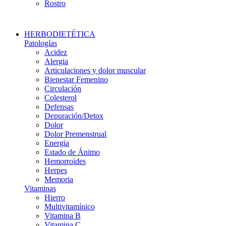
Rostro
HERBODIETÉTICA
Patologías
Acidez
Alergia
Articulaciones y dolor muscular
Bienestar Femenino
Circulación
Colesterol
Defensas
Depuración/Detox
Dolor
Dolor Premenstrual
Energia
Estado de Ánimo
Hemorroides
Herpes
Memoria
Vitaminas
Hierro
Multivitamínico
Vitamina B
Vitamina C