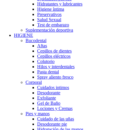
Hidratantes y lubricantes
Higiene íntima
Preservativos
Salud Sexual
Test de embarazo
Suplementación deportiva
HIGIENE
Bucodental
Aftas
Cepillos de dientes
Cepillos eléctricos
Colutorio
Hilos y interdentales
Pasta dental
Spray aliento fresco
Corporal
Cuidados intimos
Desodorante
Exfoliante
Gel de Baño
Lociones y Cremas
Pies y manos
Cuidado de las uñas
Desodorante pie
Hidratación de las manos