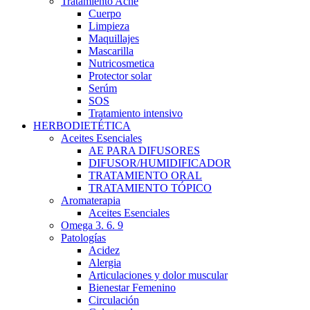
Tratamiento Acné
Cuerpo
Limpieza
Maquillajes
Mascarilla
Nutricosmetica
Protector solar
Serúm
SOS
Tratamiento intensivo
HERBODIETÉTICA
Aceites Esenciales
AE PARA DIFUSORES
DIFUSOR/HUMIDIFICADOR
TRATAMIENTO ORAL
TRATAMIENTO TÓPICO
Aromaterapia
Aceites Esenciales
Omega 3. 6. 9
Patologías
Acidez
Alergia
Articulaciones y dolor muscular
Bienestar Femenino
Circulación