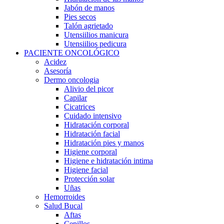
Jabón de manos
Pies secos
Talón agrietado
Utensiilios manicura
Utensiilios pedicura
PACIENTE ONCOLÓGICO
Acidez
Asesoría
Dermo oncologia
Alivio del picor
Capilar
Cicatrices
Cuidado intensivo
Hidratación corporal
Hidratación facial
Hidratación pies y manos
Higiene corporal
Higiene e hidratación intima
Higiene facial
Protección solar
Uñas
Hemorroides
Salud Bucal
Aftas
Cepillos