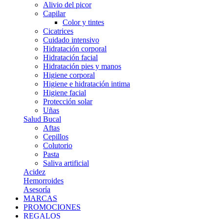
Alivio del picor
Capilar
Color y tintes
Cicatrices
Cuidado intensivo
Hidratación corporal
Hidratación facial
Hidratación pies y manos
Higiene corporal
Higiene e hidratación intima
Higiene facial
Protección solar
Uñas
Salud Bucal
Aftas
Cepillos
Colutorio
Pasta
Saliva artificial
Acidez
Hemorroides
Asesoría
MARCAS
PROMOCIONES
REGALOS