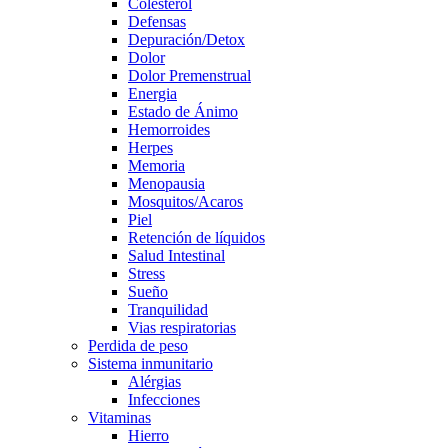
Colesterol
Defensas
Depuración/Detox
Dolor
Dolor Premenstrual
Energia
Estado de Ánimo
Hemorroides
Herpes
Memoria
Menopausia
Mosquitos/Acaros
Piel
Retención de líquidos
Salud Intestinal
Stress
Sueño
Tranquilidad
Vias respiratorias
Perdida de peso
Sistema inmunitario
Alérgias
Infecciones
Vitaminas
Hierro