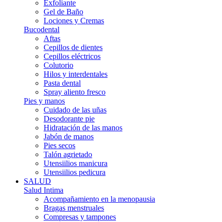
Exfoliante
Gel de Baño
Lociones y Cremas
Bucodental
Aftas
Cepillos de dientes
Cepillos eléctricos
Colutorio
Hilos y interdentales
Pasta dental
Spray aliento fresco
Pies y manos
Cuidado de las uñas
Desodorante pie
Hidratación de las manos
Jabón de manos
Pies secos
Talón agrietado
Utensiilios manicura
Utensiilios pedicura
SALUD
Salud Intima
Acompañamiento en la menopausia
Bragas menstruales
Compresas y tampones