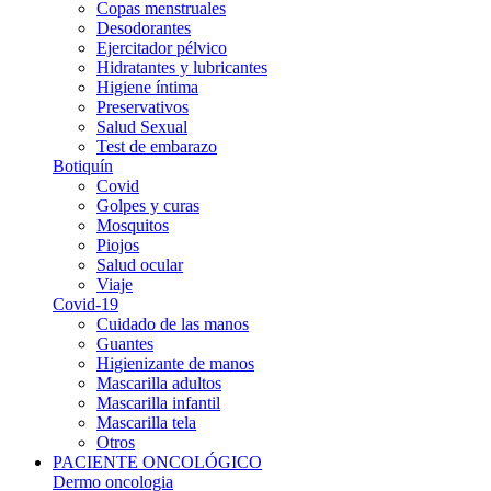
Copas menstruales
Desodorantes
Ejercitador pélvico
Hidratantes y lubricantes
Higiene íntima
Preservativos
Salud Sexual
Test de embarazo
Botiquín
Covid
Golpes y curas
Mosquitos
Piojos
Salud ocular
Viaje
Covid-19
Cuidado de las manos
Guantes
Higienizante de manos
Mascarilla adultos
Mascarilla infantil
Mascarilla tela
Otros
PACIENTE ONCOLÓGICO
Dermo oncologia