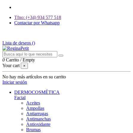
Tfno: (+34) 934 577 518
Contactar por Whatsapp
GASTOS DE ENVÍO 2,95€ | GRATIS A PARTIR DE 39€
Lista de deseos (
)
0
Carrito
/
Empty
Your cart
×
No hay más artículos en su carrito
Iniciar sesión
DERMOCOSMÉTICA
Facial
Aceites
Ampollas
Antiarrugas
Antimanchas
Antioxidante
Brumas