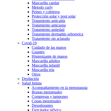
Mascarilla capilar
Metodo curly
Peines y coleteros
Protección solar y post solar
Tratamiento anticaída
Tratamiento anticaspa
Tratamiento antiedad
Tratamiento dermatitis seborreica
Tratamiento sin aclarado
Covid-19
Cuidado de las manos
Guantes
Higienizante de manos
Mascarilla adultos
Mascarilla infantil
Mascarilla tela
Otros
Depilación
Salud Intima
Acompañamiento en la menopausia
Bragas menstruales
Compresas y tampones
Copas menstruales
Desodorantes
Ejercitador pélvico