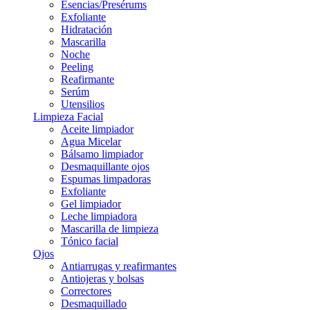
Esencias/Presérums
Exfoliante
Hidratación
Mascarilla
Noche
Peeling
Reafirmante
Serúm
Utensilios
Limpieza Facial
Aceite limpiador
Agua Micelar
Bálsamo limpiador
Desmaquillante ojos
Espumas limpadoras
Exfoliante
Gel limpiador
Leche limpiadora
Mascarilla de limpieza
Tónico facial
Ojos
Antiarrugas y reafirmantes
Antiojeras y bolsas
Correctores
Desmaquillado