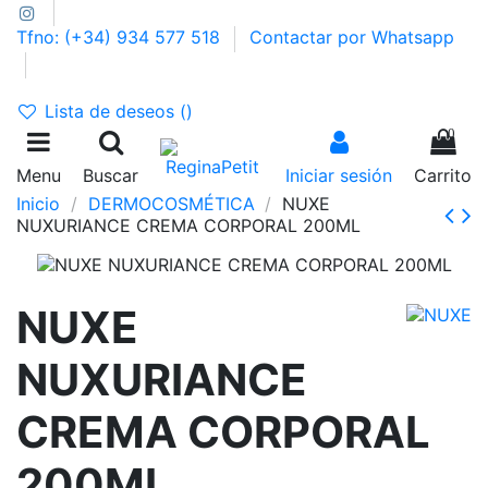
Tfno: (+34) 934 577 518
Contactar por Whatsapp
GASTOS DE ENVÍO 2,95€ | GRATIS A PARTIR DE 39€
Lista de deseos (
)
0
Menu
Buscar
Iniciar sesión
Carrito
Inicio
DERMOCOSMÉTICA
NUXE
NUXURIANCE CREMA CORPORAL 200ML
NUXE
NUXURIANCE
CREMA CORPORAL
200ML