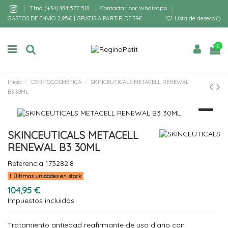
Tfno: (+34) 934 577 518
Contactar por Whatsapp
GASTOS DE ENVÍO 2,95€ | GRATIS A PARTIR DE 39€
Lista de deseos (
)
0
Inicio
DERMOCOSMÉTICA
SKINCEUTICALS METACELL RENEWAL
B3 30ML
SKINCEUTICALS METACELL
RENEWAL B3 30ML
Referencia
173282.8
Últimas unidades en stock
104,95 €
Impuestos incluidos
Tratamiento antiedad reafirmante de uso diario con