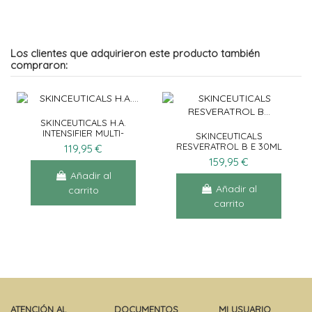
Los clientes que adquirieron este producto también
compraron:
SKINCEUTICALS H.A.
INTENSIFIER MULTI-
SKINCEUTICALS
GLYCAN 30ML
RESVERATROL B E 30ML
119,95 €
159,95 €
Añadir al
Añadir al
carrito
carrito
ATENCIÓN AL
DOCUMENTOS
MI USUARIO