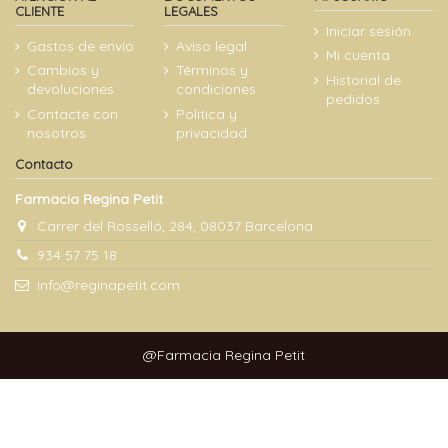
CLIENTE
LEGALES
Iniciar sesión
Gastos de envío
Aviso legal
Mi cuenta
Cambios y
Términos y
Historial de
devoluciones
condiciones
pedidos
Contacte con
Politica y
nosotros
privacidad
Contacto
Farmacia Regina Petit
Carrer del Rosselló, 284, 08037 Barcelona
934 57 75 18
info@reginapetit.com
@Farmacia Regina Petit