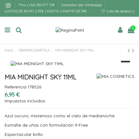
Tfno: (+34) 934 577 518
Contactar por Whatsapp
GASTOS DE ENVÍO 2,95€ | GRATIS A PARTIR DE 39€
Lista de deseos (
)
0
Inicio
DERMOCOSMÉTICA
MIA MIDNIGHT SKY 11ML
MIA MIDNIGHT SKY 11ML
Referencia
178526
6,95 €
Impuestos incluidos
Azul oscuro, misterioso como el cielo de medianoche.
Esmalte de uñas con formulación 9-Free.
Espectacular brillo.