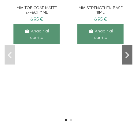
MIA TOP COAT MATTE
MIA STRENGTHEN BASE
EFFECT 11ML
11ML
6,95 €
6,95 €
Añadir al
Añadir al
carrito
carrito