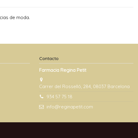
ncias de moda.
Contacto
Farmacia Regina Petit
Carrer del Rosselló, 284, 08037 Barcelona
934 57 75 18
info@reginapetit.com