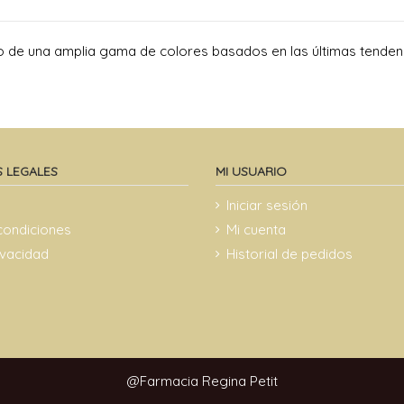
ntro de una amplia gama de colores basados en las últimas tende
 LEGALES
MI USUARIO
Iniciar sesión
condiciones
Mi cuenta
rivacidad
Historial de pedidos
@Farmacia Regina Petit