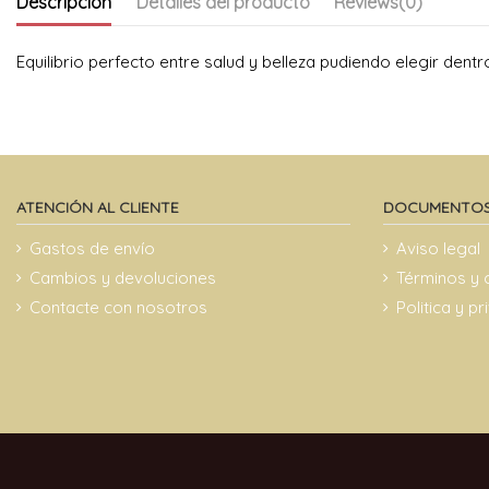
Descripción
Detalles del producto
Reviews
(0)
Equilibrio perfecto entre salud y belleza pudiendo elegir de
ATENCIÓN AL CLIENTE
DOCUMENTOS
Gastos de envío
Aviso legal
Cambios y devoluciones
Términos y 
Contacte con nosotros
Politica y p