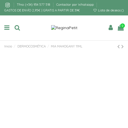
Tfno: (+34) 934 577 518
Contactar por Whatsapp
GASTOS DE ENVÍO 2,95€ | GRATIS A PARTIR DE 39€
Lista de deseos (
)
0
Inicio
DERMOCOSMÉTICA
MIA MAHOGANY 11ML