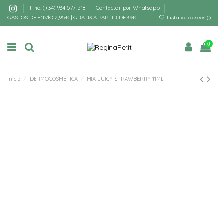
Tfno: (+34) 934 577 518
Contactar por Whatsapp
GASTOS DE ENVÍO 2,95€ | GRATIS A PARTIR DE 39€
Lista de deseos (
)
0
Inicio
DERMOCOSMÉTICA
MIA JUICY STRAWBERRY 11ML